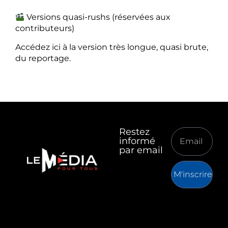
Versions quasi-rushs (réservées aux
contributeurs)
Accédez ici à la version très longue, quasi brute,
du reportage.
Restez
informé
par email
M'inscrire