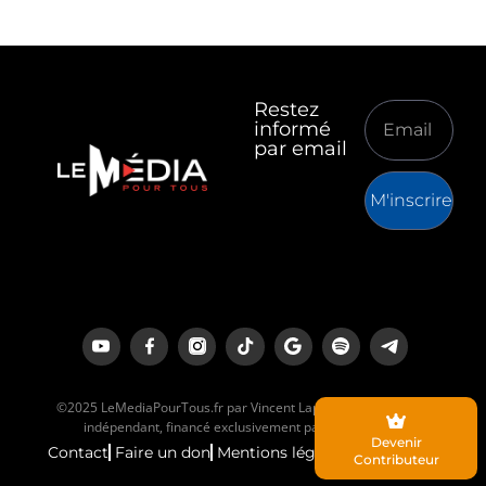
Restez
informé
par email
M'inscrire
©2025 LeMediaPourTous.fr par Vincent Lapierre est un média
indépendant, financé exclusivement par ses lecteurs.
Devenir
Contact
Faire un don
Mentions légales
Contributeur