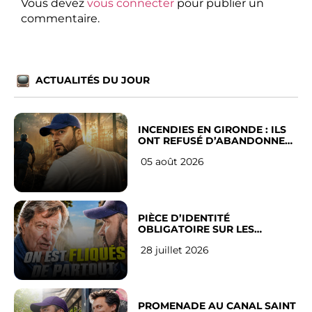
Vous devez
vous connecter
pour publier un
commentaire.
ACTUALITÉS DU JOUR
INCENDIES EN GIRONDE : ILS
ONT REFUSÉ D’ABANDONNER
LEUR VILLE
05 août 2026
PIÈCE D’IDENTITÉ
OBLIGATOIRE SUR LES
RÉSEAUX SOCIAUX : l’avis des
28 juillet 2026
Français
PROMENADE AU CANAL SAINT