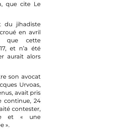
, que cite Le
 du jihadiste
croué en avril
e que cette
7, et n’a été
r aurait alors
tre son avocat
Jacques Urvoas,
nus, avait pris
e continue, 24
ité contester,
lle et « une
e ».