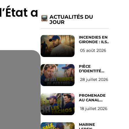
’État a
ACTUALITÉS DU
JOUR
INCENDIES EN
GIRONDE : ILS
ONT REFUSÉ
05 août 2026
D’ABANDONNER
LEUR VILLE
PIÈCE
D’IDENTITÉ
OBLIGATOIRE
28 juillet 2026
SUR LES
RÉSEAUX
SOCIAUX :
l’avis des
PROMENADE
Français
AU CANAL
SAINT MARTIN
18 juillet 2026
(les gauchistes
ne veulent
pas)
MARINE