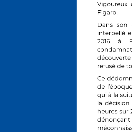
Vigoureux 
Figaro.
Dans son o
interpellé 
2016 à Fl
condamnati
découverte 
refusé de t
Ce dédommag
de l’époque
qui à la sui
la décision
heures sur 
dénonçant
méconnaissa