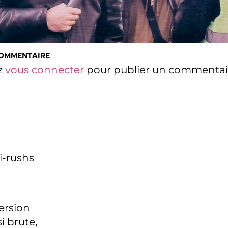
COMMENTAIRE
z
vous connecter
pour publier un commentai
i-rushs
version
i brute,