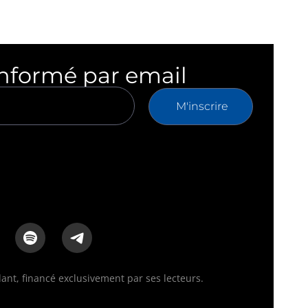
informé par email
M'inscrire
nt, financé exclusivement par ses lecteurs.