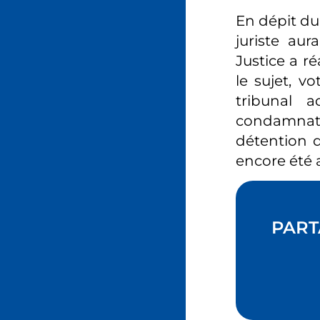
En dépit du 
juriste au
Justice a ré
le sujet, vo
tribunal 
condamnati
détention d
encore été 
PART