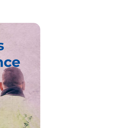
s
nce