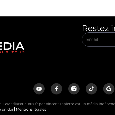
Restez 
 LeMediaPourTous.fr par Vincent Lapierre est un média indépenda
e un don
Mentions légales