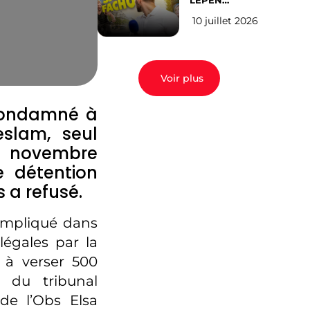
LEPEN
CANDIDATE
10 juillet 2026
EN 2027 : l’avis
des Parisiens
Voir plus
 condamné à
eslam, seul
3 novembre
e détention
s a refusé.
 impliqué dans
légales par la
é à verser 500
 du tribunal
 de l’Obs Elsa