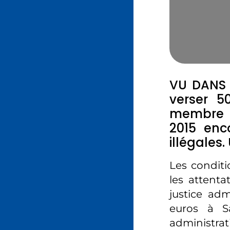
VU DANS 
verser 5
membre i
2015 enc
illégales
Les conditi
les attenta
justice adm
euros à Sa
administrat