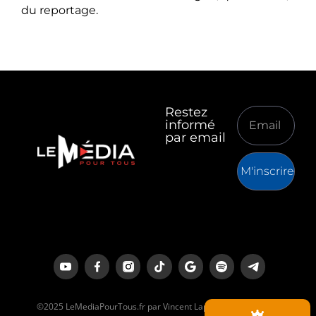
du reportage.
Restez
informé
par email
M'inscrire
©2025 LeMediaPourTous.fr par Vincent Lapierre est un média