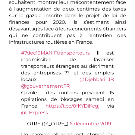
souhaitent montrer leur mécontentement face
à l’augmentation de deux centimes des taxes
sur le gazole inscrite dans le projet de loi de
finances pour 2020. Ils s’estiment ainsi
désavantagés face à leurs concurrents étrangers
qui ne contribuent pas à l’entretien des
infrastructures routières en France.
#7dec19MANIFtransporteurs
Il est
inadmissible de favoriser
transporteurs étrangers au détriment
des entreprises ?? et des emplois
locaux
@Djebbari_JB
@gouvernementFR
Gazole : des routiers prévoient 15
opérations de blocages samedi en
France
https://t.co/0fKYDiKcgj
via
@LExpress
— OTRE (@_OTRE_)
6 décembre 2019
Un camion albanais est stoppé au