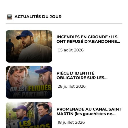
ACTUALITÉS DU JOUR
INCENDIES EN GIRONDE : ILS
ONT REFUSÉ D’ABANDONNER
LEUR VILLE
05 août 2026
PIÈCE D’IDENTITÉ
OBLIGATOIRE SUR LES
RÉSEAUX SOCIAUX : l’avis des
28 juillet 2026
Français
PROMENADE AU CANAL SAINT
MARTIN (les gauchistes ne
veulent pas)
18 juillet 2026