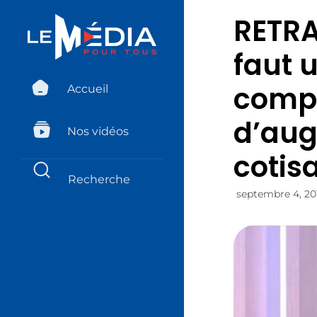
RETRAI
faut 
compr
Accueil
d’aug
Nos vidéos
cotisa
septembre 4, 20