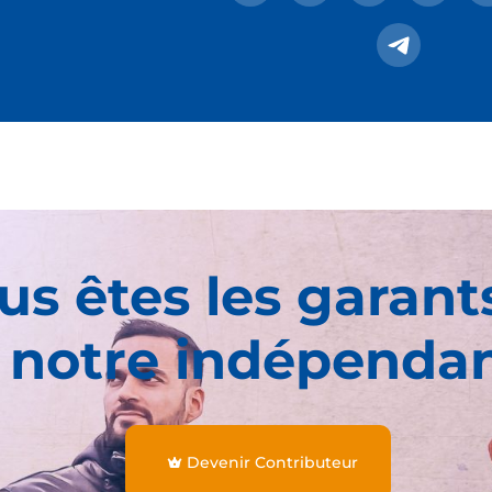
us êtes les garant
 notre indépenda
Devenir Contributeur