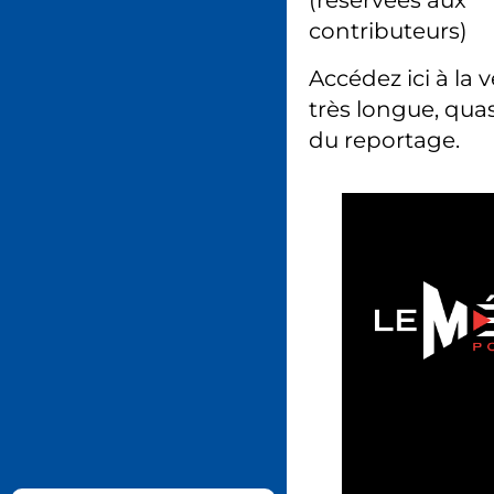
(réservées aux
contributeurs)
Accédez ici à la 
très longue, quas
du reportage.