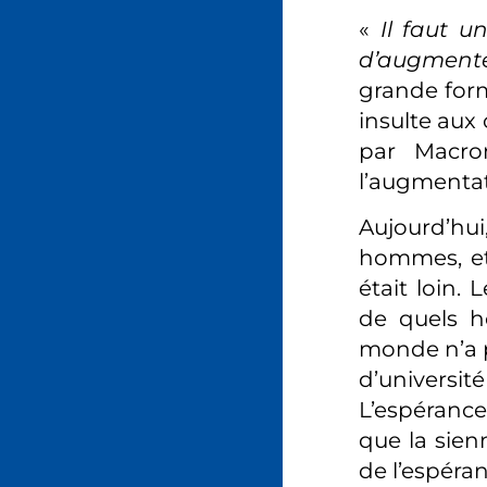
«
Il faut 
d’augmente
grande form
insulte aux
par Macro
l’augmentat
Aujourd’hu
hommes, et
était loin.
de quels h
monde n’a p
d’universit
L’espérance
que la sienn
de l’espéra