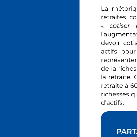
La rhétori
retraites c
«
cotiser 
l’augmenta
devoir coti
actifs pour
représenten
de la riches
la retraite
retraite à 
richesses q
d’actifs.
PART