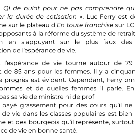
un QI de bulot pour ne pas comprendre qu’
r la durée de cotisation
». Luc Ferry est 
e sur le plateau d’
En toute franchise
sur LCI
 opposants à la réforme du système de retr
n en s’appuyant sur le plus faux des
ion de l’espérance de vie.
i, l’espérance de vie tourne autour de 79
 de 85 ans pour les femmes. Il y a cinquan
 Le progrès est évident. Cependant, Ferry om
ommes et de quelles femmes il parle. En e
as sa vie de ministre ni de prof
é payé grassement pour des cours qu’il ne
 de vie dans les classes populaires est bie
e et des bourgeois qu’il représente, surtout l
nce de vie en bonne santé.