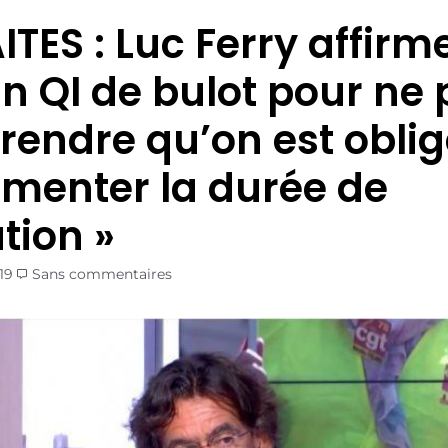
TES : Luc Ferry affirme
un QI de bulot pour ne
endre qu’on est oblig
menter la durée de
tion »
19
Sans commentaires