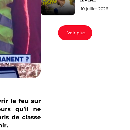
LEPEN
CANDIDATE
10 juillet 2026
EN 2027 : l’avis
des Parisiens
Voir plus
rir le feu sur
urs qu’il ne
ris de classe
ir.