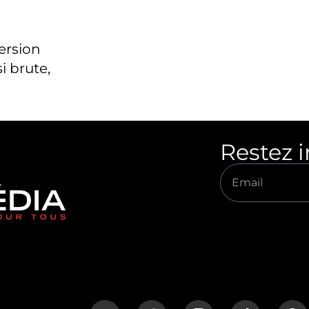
version
i brute,
Restez 