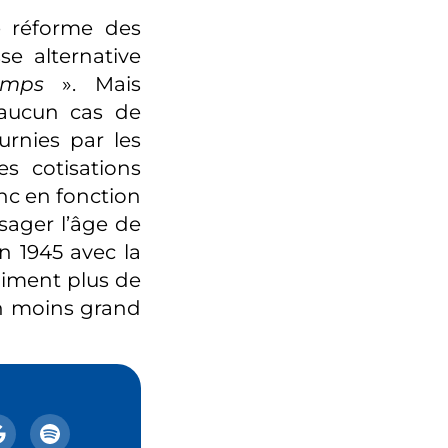
e réforme des
se alternative
emps
». Mais
 aucun cas de
urnies par les
es cotisations
onc en fonction
isager l’âge de
n 1945 avec la
niment plus de
en moins grand