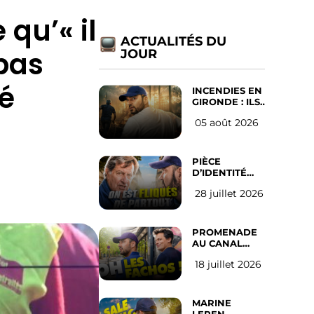
 qu’« il
ACTUALITÉS DU
 pas
JOUR
é
INCENDIES EN
GIRONDE : ILS
ONT REFUSÉ
05 août 2026
D’ABANDONNER
LEUR VILLE
PIÈCE
D’IDENTITÉ
OBLIGATOIRE
28 juillet 2026
SUR LES
RÉSEAUX
SOCIAUX :
l’avis des
PROMENADE
Français
AU CANAL
SAINT MARTIN
18 juillet 2026
(les gauchistes
ne veulent
pas)
MARINE