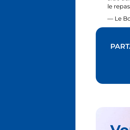
le repas
— Le B
PART
Vo