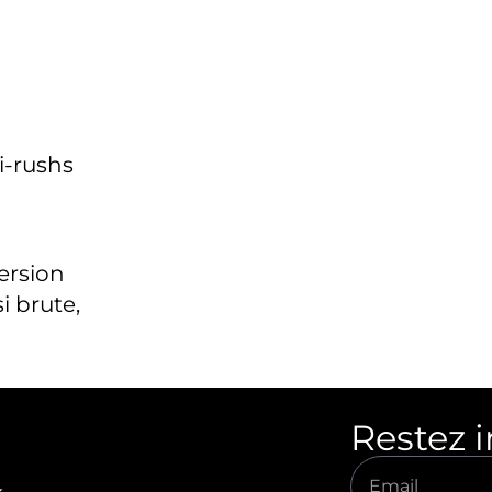
i-rushs
version
i brute,
Restez 