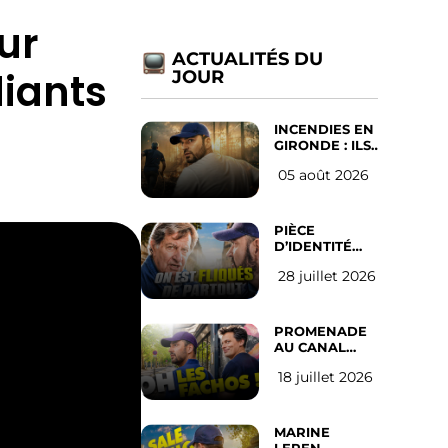
ur
ACTUALITÉS DU
diants
JOUR
INCENDIES EN
GIRONDE : ILS
ONT REFUSÉ
05 août 2026
D’ABANDONNER
LEUR VILLE
PIÈCE
D’IDENTITÉ
OBLIGATOIRE
28 juillet 2026
SUR LES
RÉSEAUX
SOCIAUX :
l’avis des
PROMENADE
Français
AU CANAL
SAINT MARTIN
18 juillet 2026
(les gauchistes
ne veulent
pas)
MARINE