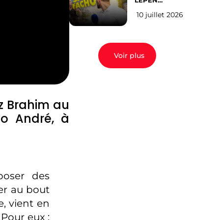
LEPEN
CANDIDATE
10 juillet 2026
EN 2027 : l’avis
des Parisiens
Voir plus
ez Brahim au
eo André, à
poser des
ler au bout
e, vient en
 Pour eux :