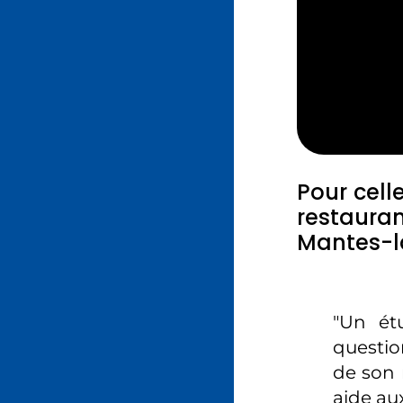
Pour cell
restaura
Mantes-la
"Un ét
question
de son 
aide aux