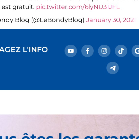
 est gratuit.
pic.twitter.com/6lyNU31JFL
ondy Blog (@LeBondyBlog)
January 30, 2021
AGEZ L'INFO
us êtes les garant