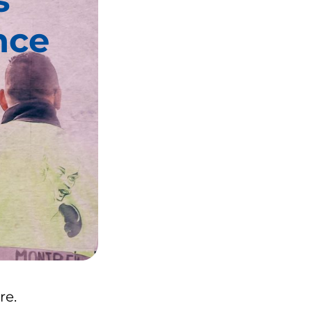
nce
re.