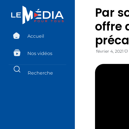
Par so
offre
préca
Accueil
février 4, 2021
Nos vidéos