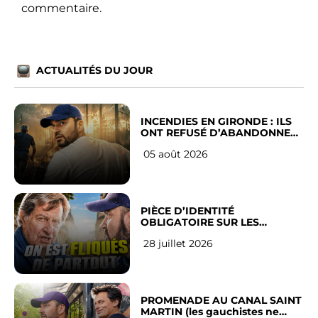
commentaire.
ACTUALITÉS DU JOUR
INCENDIES EN GIRONDE : ILS
ONT REFUSÉ D’ABANDONNER
LEUR VILLE
05 août 2026
PIÈCE D’IDENTITÉ
OBLIGATOIRE SUR LES
RÉSEAUX SOCIAUX : l’avis des
28 juillet 2026
Français
PROMENADE AU CANAL SAINT
MARTIN (les gauchistes ne