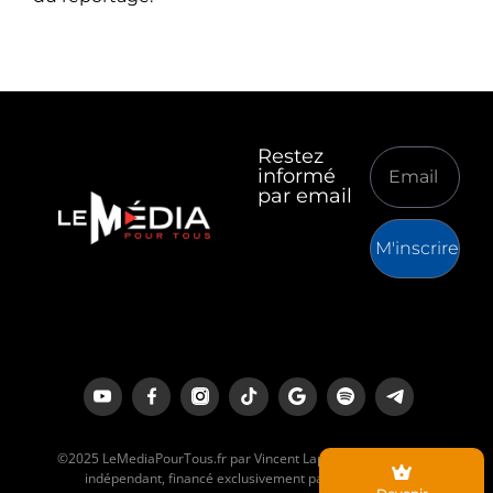
Restez
informé
par email
M'inscrire
©2025 LeMediaPourTous.fr par Vincent Lapierre est un média
indépendant, financé exclusivement par ses lecteurs.