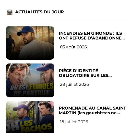
ACTUALITÉS DU JOUR
INCENDIES EN GIRONDE : ILS
ONT REFUSÉ D’ABANDONNER
LEUR VILLE
05 août 2026
PIÈCE D’IDENTITÉ
OBLIGATOIRE SUR LES
RÉSEAUX SOCIAUX : l’avis des
28 juillet 2026
Français
PROMENADE AU CANAL SAINT
MARTIN (les gauchistes ne
veulent pas)
18 juillet 2026