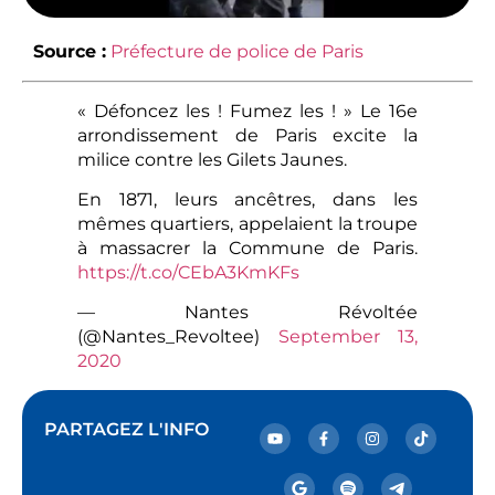
Source :
Préfecture de police de Paris
« Défoncez les ! Fumez les ! » Le 16e
arrondissement de Paris excite la
milice contre les Gilets Jaunes.
En 1871, leurs ancêtres, dans les
mêmes quartiers, appelaient la troupe
à massacrer la Commune de Paris.
https://t.co/CEbA3KmKFs
— Nantes Révoltée
(@Nantes_Revoltee)
September 13,
2020
PARTAGEZ L'INFO