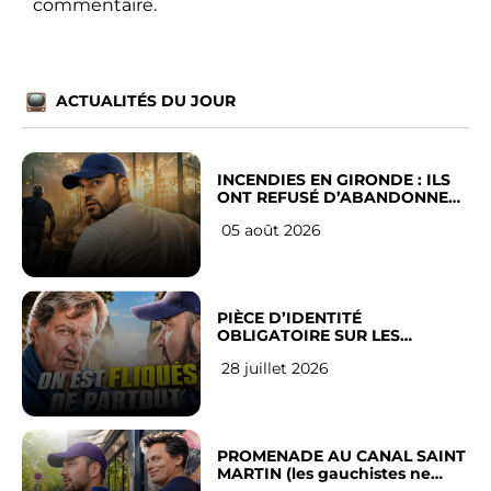
commentaire.
ACTUALITÉS DU JOUR
INCENDIES EN GIRONDE : ILS
ONT REFUSÉ D’ABANDONNER
LEUR VILLE
05 août 2026
PIÈCE D’IDENTITÉ
OBLIGATOIRE SUR LES
RÉSEAUX SOCIAUX : l’avis des
28 juillet 2026
Français
PROMENADE AU CANAL SAINT
MARTIN (les gauchistes ne