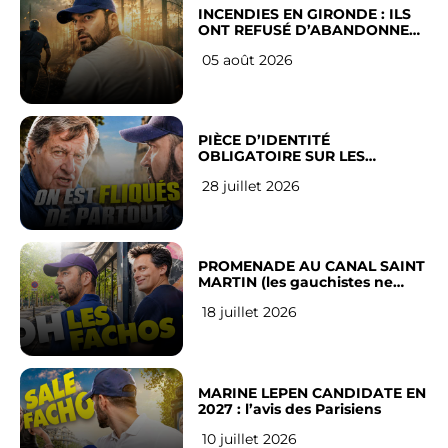
INCENDIES EN GIRONDE : ILS
ONT REFUSÉ D’ABANDONNER
LEUR VILLE
05 août 2026
PIÈCE D’IDENTITÉ
OBLIGATOIRE SUR LES
RÉSEAUX SOCIAUX : l’avis des
28 juillet 2026
Français
PROMENADE AU CANAL SAINT
MARTIN (les gauchistes ne
veulent pas)
18 juillet 2026
MARINE LEPEN CANDIDATE EN
2027 : l’avis des Parisiens
10 juillet 2026