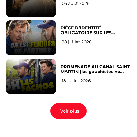
05 août 2026
PIÈCE D’IDENTITÉ
OBLIGATOIRE SUR LES
RÉSEAUX SOCIAUX : l’avis des
28 juillet 2026
Français
PROMENADE AU CANAL SAINT
MARTIN (les gauchistes ne
veulent pas)
18 juillet 2026
Voir plus