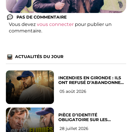
PAS DE COMMENTAIRE
Vous devez
vous connecter
pour publier un
commentaire.
ACTUALITÉS DU JOUR
INCENDIES EN GIRONDE : ILS
ONT REFUSÉ D’ABANDONNER
LEUR VILLE
05 août 2026
PIÈCE D’IDENTITÉ
OBLIGATOIRE SUR LES
RÉSEAUX SOCIAUX : l’avis des
28 juillet 2026
Français