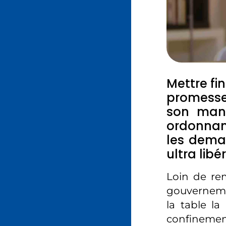
Mettre fi
promesse
son mand
ordonnanc
les deman
ultra lib
Loin de rem
gouvernemen
la table l
confineme