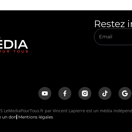
Restez 
 LeMediaPourTous.fr par Vincent Lapierre est un média indépenda
e un don
Mentions légales