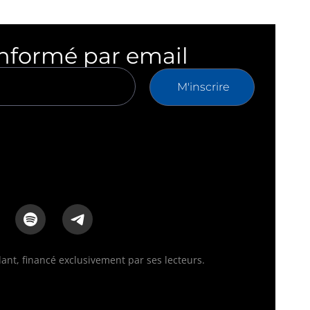
informé par email
M'inscrire
nt, financé exclusivement par ses lecteurs.