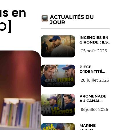
as en
ACTUALITÉS DU
EO]
JOUR
INCENDIES EN
GIRONDE : ILS
ONT REFUSÉ
05 août 2026
D’ABANDONNER
LEUR VILLE
PIÈCE
D’IDENTITÉ
OBLIGATOIRE
28 juillet 2026
SUR LES
RÉSEAUX
SOCIAUX :
l’avis des
PROMENADE
Français
AU CANAL
SAINT MARTIN
18 juillet 2026
(les gauchistes
ne veulent
pas)
MARINE