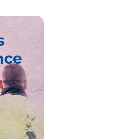
s
nce