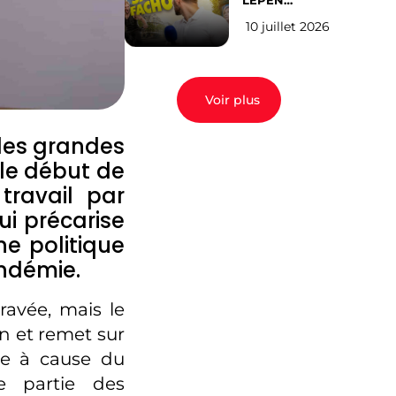
LEPEN
CANDIDATE
10 juillet 2026
EN 2027 : l’avis
des Parisiens
Voir plus
des grandes
le début de
travail par
i précarise
e politique
andémie.
ravée, mais le
n et remet sur
ée à cause du
e partie des