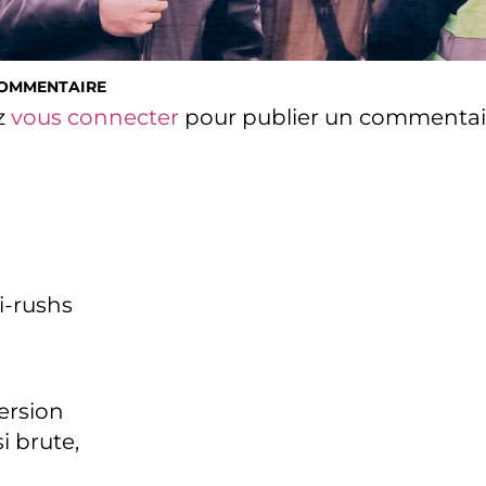
COMMENTAIRE
z
vous connecter
pour publier un commentai
i-rushs
version
i brute,