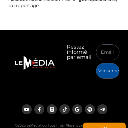
du reportage.
Restez
informé
par email
M'inscrire
©2025 LeMediaPourTous.fr par Vincent Lapierre est un média