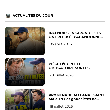
ACTUALITÉS DU JOUR
INCENDIES EN GIRONDE : ILS
ONT REFUSÉ D’ABANDONNER
LEUR VILLE
05 août 2026
PIÈCE D’IDENTITÉ
OBLIGATOIRE SUR LES
RÉSEAUX SOCIAUX : l’avis des
28 juillet 2026
Français
PROMENADE AU CANAL SAINT
MARTIN (les gauchistes ne
veulent pas)
18 juillet 2026