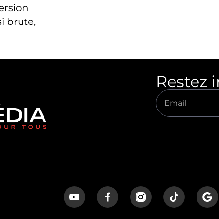
version
i brute,
Restez 