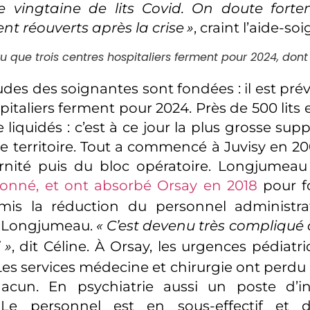
 vingtaine de lits Covid. On doute fort
ent réouverts après la crise
»
, craint l’aide-so
évu que trois centres hospitaliers ferment pour 2024, do
des des soignantes sont fondées : il est prév
pitaliers ferment pour 2024. Près de 500 lits
 liquidés : c’est à ce jour la plus grosse supp
le territoire. Tout a commencé à Juvisy en 20
rnité puis du bloc opératoire. Longjumeau 
ionné, et ont absorbé Orsay en 2018
pour f
mis la réduction du personnel administrat
à Longjumeau.
«
C’est devenu très compliqué 
»
, dit Céline. À Orsay, les urgences pédiat
Les services médecine et chirurgie ont perdu 
acun. En psychiatrie aussi un poste d’in
Le personnel est en sous-effectif et d