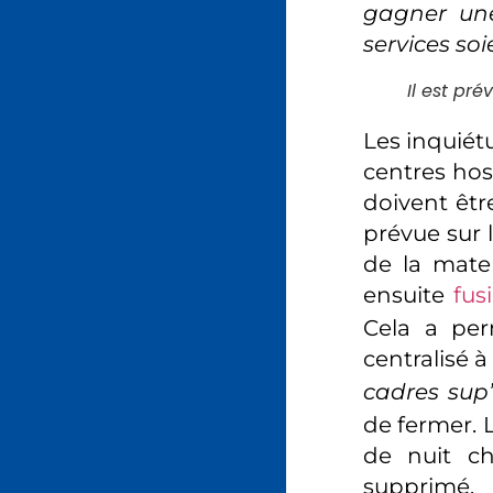
gagner une
services soi
Il est pr
Les inquiétu
centres hos
doivent être
prévue sur 
de la mate
ensuite
fus
Cela a per
centralisé 
cadres sup’
de fermer. 
de nuit ch
supprimé. 