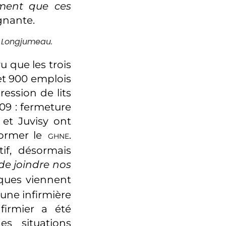
ement que ces
ignante.
nt Longjumeau.
u que les trois
 et 900 emplois
ression de lits
09 : fermeture
et Juvisy ont
ormer le
.
GHNE
if, désormais
de joindre nos
riques viennent
une infirmière
firmier a été
es situations