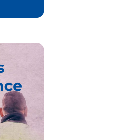
s
nce