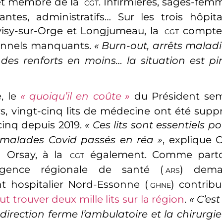
et membre de la
. Infirmières, sages-fem
CGT
antes, administratifs… Sur les trois hôpita
visy-sur-Orge et Longjumeau, la
compte 
CGT
onnels manquants.
«
Burn-out, arrêts malad
des renforts en moins… la situation est pire
, le
«
quoiqu’il en coûte
»
du Président semb
, vingt-cinq lits de médecine ont été suppr
inq depuis 2019.
«
Ces lits sont essentiels 
 malades Covid passés en réa
»
, explique C
à Orsay, à la
également. Comme partou
CGT
’Agence régionale de santé (
) dema
ARS
 hospitalier Nord-Essonne (
) contribu
GHNE
faut trouver deux mille lits sur la région
.
«
C’est
 direction ferme l’ambulatoire et la chirurgi