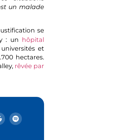
’est un malade
justification se
ay : un
hôpital
 universités et
.700 hectares.
lley,
rêvée par