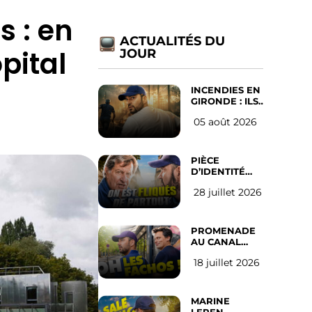
s : en
ACTUALITÉS DU
pital
JOUR
INCENDIES EN
GIRONDE : ILS
ONT REFUSÉ
05 août 2026
D’ABANDONNER
LEUR VILLE
PIÈCE
D’IDENTITÉ
OBLIGATOIRE
28 juillet 2026
SUR LES
RÉSEAUX
SOCIAUX :
l’avis des
PROMENADE
Français
AU CANAL
SAINT MARTIN
18 juillet 2026
(les gauchistes
ne veulent
pas)
MARINE