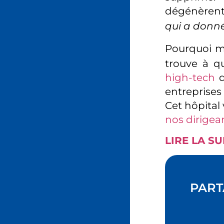
dégénèren
qui a donné 
Pourquoi ma
trouve à q
high-tech
d
entreprises
Cet hôpital
nos dirigea
LIRE LA SU
PART