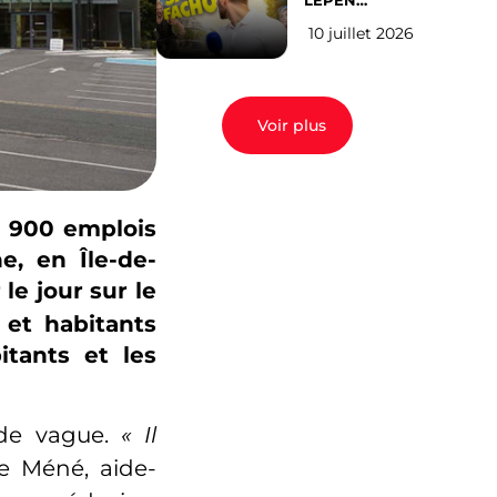
LEPEN
CANDIDATE
10 juillet 2026
EN 2027 : l’avis
des Parisiens
Voir plus
et 900 emplois
e, en Île-de-
 le jour sur le
 et habitants
tants et les
nde vague.
«
Il
e Méné, aide-