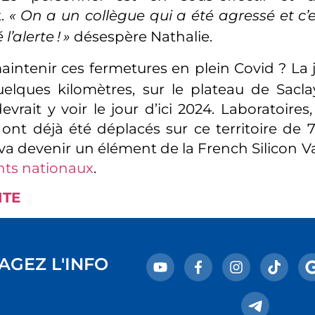
t.
«
On a un collègue qui a été agressé et c
l’alerte
!
»
désespère Nathalie.
intenir ces fermetures en plein Covid
? La 
uelques kilomètres, sur le plateau de Sacl
evrait y voir le jour d’ici 2024. Laboratoires,
 ont déjà été déplacés sur ce territoire de 7
 va devenir un élément de la French Silicon Va
nts nationaux
.
ITE
AGEZ L'INFO