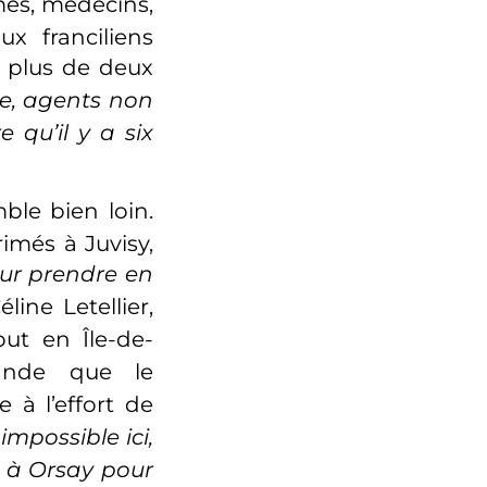
mes, médecins,
ux franciliens
plus de deux
ie, agents non
 qu’il y a six
le bien loin.
imés à Juvisy,
pour prendre en
éline Letellier,
t en Île-de-
nde que le
e à l’effort de
 impossible ici,
e à Orsay pour