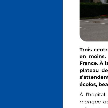
Trois centr
en moins. 
France. À l
plateau de
s’attende
écolos, be
À l’hôpita
manque des