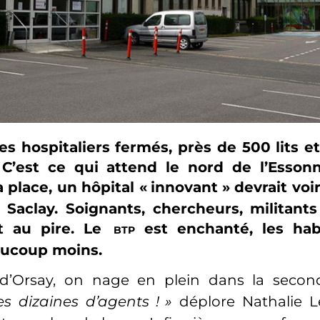
es hospitaliers fermés, près de 500 lits 
C’est ce qui attend le nord de l’Essonn
a place, un hôpital «
innovant
» devrait voir
 Saclay. Soignants, chercheurs, militants
nt au pire. Le
est enchanté, les habi
BTP
aucoup moins.
l d’Orsay, on nage en plein dans la seco
 dizaines d’agents
!
»
déplore Nathalie L