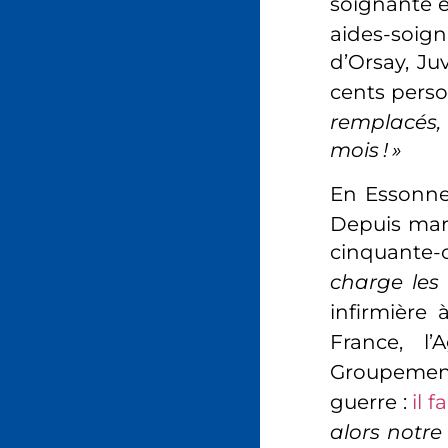
soignante 
aides-soign
d’Orsay, Ju
cents pers
remplacés, 
mois
!
»
En Essonne
Depuis mars
cinquante-c
charge les
infirmière 
France, l
Groupement
guerre :
il 
alors notre