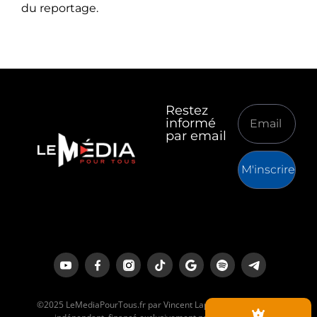
du reportage.
Restez
informé
par email
M'inscrire
©2025 LeMediaPourTous.fr par Vincent Lapierre est un média