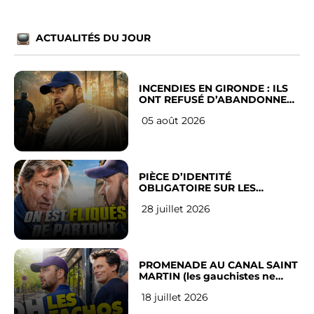
ACTUALITÉS DU JOUR
INCENDIES EN GIRONDE : ILS
ONT REFUSÉ D’ABANDONNER
LEUR VILLE
05 août 2026
PIÈCE D’IDENTITÉ
OBLIGATOIRE SUR LES
RÉSEAUX SOCIAUX : l’avis des
28 juillet 2026
Français
PROMENADE AU CANAL SAINT
MARTIN (les gauchistes ne
veulent pas)
18 juillet 2026