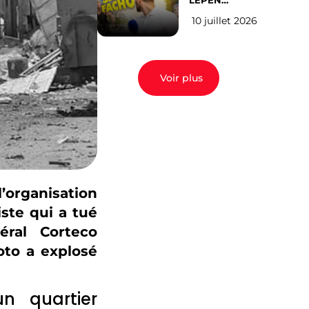
LEPEN
CANDIDATE
10 juillet 2026
EN 2027 : l’avis
des Parisiens
Voir plus
’organisation
iste qui a tué
éral Corteco
to a explosé
n quartier