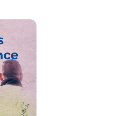
s
nce