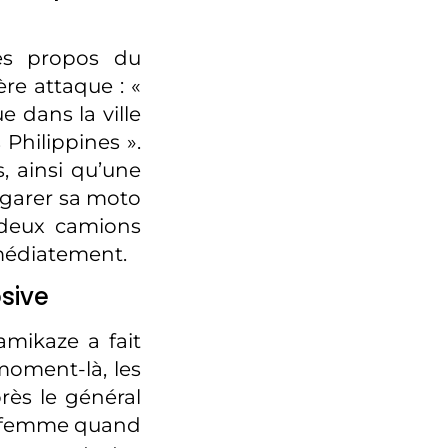
les propos du
re attaque : «
 dans la ville
 Philippines ».
s, ainsi qu’une
e garer sa moto
t deux camions
mmédiatement.
sive
mikaze a fait
 moment-là, les
près le général
te femme quand