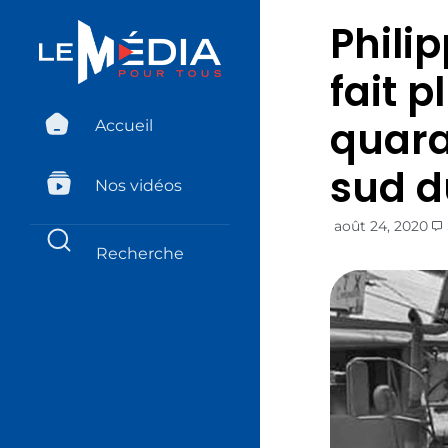
Phili
fait p
quara
Accueil
sud d
Nos vidéos
août 24, 2020