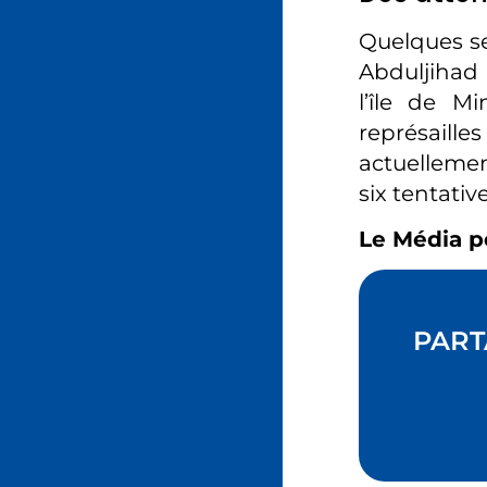
Quelques se
Abduljihad 
l’île de M
représail
actuellemen
six tentativ
Le Média p
PART