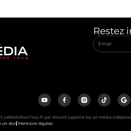
Restez 
 LeMediaPourTous.fr par Vincent Lapierre est un média indépenda
e un don
Mentions légales