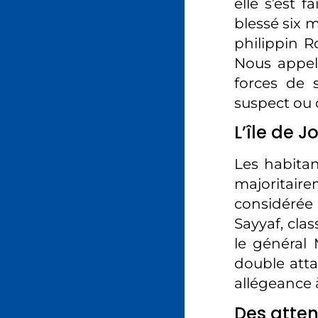
elle s’est f
blessé six 
philippin R
Nous appelo
forces de 
suspect ou 
L’île de 
Les habitan
majoritair
considéré
Sayyaf, cla
le général
double atta
allégeance à
Des atten