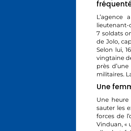
fréquent
L’agence a
lieutenant-
7 soldats o
de Jolo, cap
Selon lui, 
vingtaine de
près d’une 
militaires.
Une femme
Une heure 
sauter les e
forces de l
Vinduan, « 