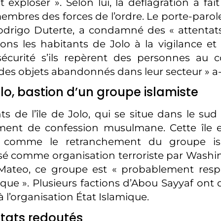
ait exploser ». Selon lui, la déflagration a fa
membres des forces de l’ordre. Le porte-parol
odrigo Duterte, a condamné des « attentats
ns les habitants de Jolo à la vigilance et 
sécurité s’ils repèrent des personnes au
des objets abandonnés dans leur secteur » a-t
Jolo, bastion d’un groupe islamiste
ts de l’île de Jolo, qui se situe dans le sud
ement de confession musulmane. Cette île 
e comme le retranchement du groupe is
ssé comme organisation terroriste par Washi
 Mateo, ce groupe est « probablement resp
que ». Plusieurs factions d’Abou Sayyaf ont d
 l’organisation État Islamique.
tats redoutés