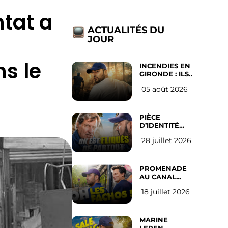
ntat a
ACTUALITÉS DU
JOUR
s le
INCENDIES EN
GIRONDE : ILS
ONT REFUSÉ
05 août 2026
D’ABANDONNER
LEUR VILLE
PIÈCE
D’IDENTITÉ
OBLIGATOIRE
28 juillet 2026
SUR LES
RÉSEAUX
SOCIAUX :
l’avis des
PROMENADE
Français
AU CANAL
SAINT MARTIN
18 juillet 2026
(les gauchistes
ne veulent
pas)
MARINE