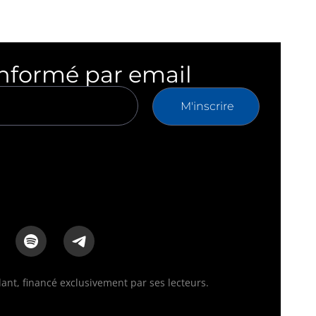
informé par email
M'inscrire
nt, financé exclusivement par ses lecteurs.