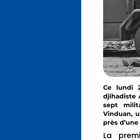
Ce lundi 2
djihadiste 
sept milit
Vinduan, u
près d’une
La premi