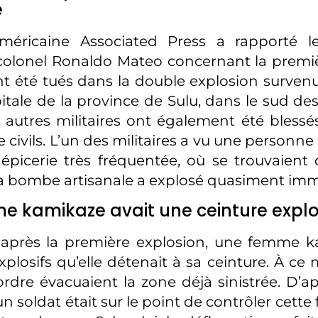
é
méricaine Associated Press a rapporté 
colonel Ronaldo Mateo concernant la premiè
nt été tués dans la double explosion survenue
itale de la province de Sulu, dans le sud des
16 autres militaires ont également été blessé
 civils. L’un des militaires a vu une personn
épicerie très fréquentée, où se trouvaien
 La bombe artisanale a explosé quasiment i
 kamikaze avait une ceinture explo
après la première explosion, une femme ka
xplosifs qu’elle détenait à sa ceinture. À ce
’ordre évacuaient la zone déjà sinistrée. D’a
un soldat était sur le point de contrôler cet