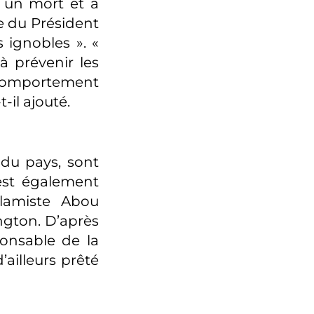
it un mort et a
e du Président
 ignobles ». «
à prévenir les
 comportement
-il ajouté.
 du pays, sont
est également
lamiste Abou
ngton. D’après
onsable de la
’ailleurs prêté