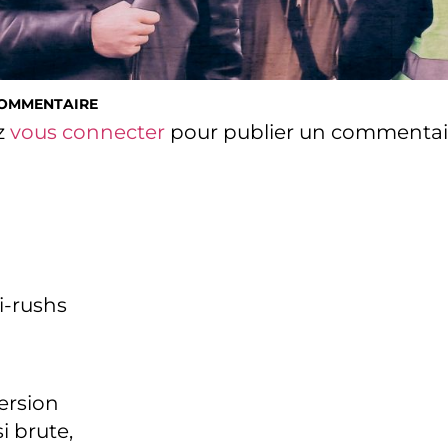
COMMENTAIRE
z
vous connecter
pour publier un commentai
i-rushs
version
i brute,