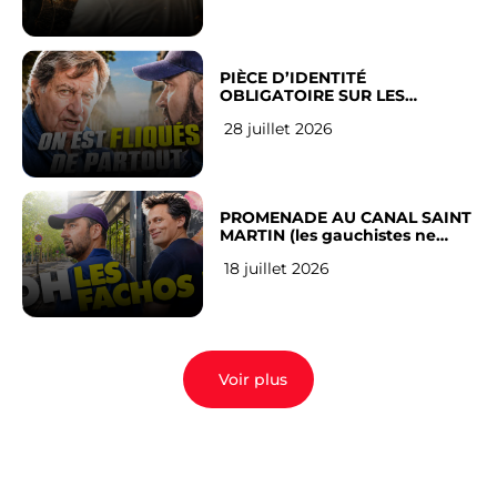
PIÈCE D’IDENTITÉ
OBLIGATOIRE SUR LES
RÉSEAUX SOCIAUX : l’avis des
28 juillet 2026
Français
PROMENADE AU CANAL SAINT
MARTIN (les gauchistes ne
veulent pas)
18 juillet 2026
Voir plus