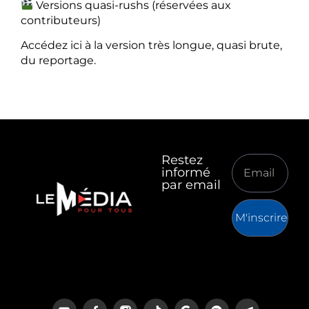
Versions quasi-rushs (réservées aux
contributeurs)
Accédez ici à la version très longue, quasi brute,
du reportage.
Restez
informé
par email
M'inscrire