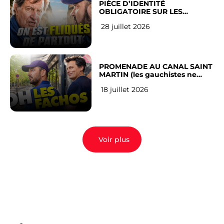
PIÈCE D’IDENTITÉ
OBLIGATOIRE SUR LES
RÉSEAUX SOCIAUX : l’avis des
28 juillet 2026
Français
PROMENADE AU CANAL SAINT
MARTIN (les gauchistes ne
veulent pas)
18 juillet 2026
Voir plus