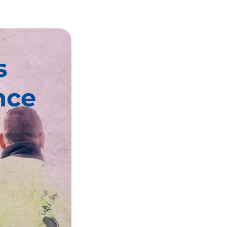
s
nce