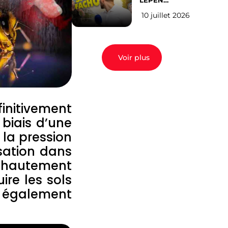
LEPEN
CANDIDATE
10 juillet 2026
EN 2027 : l’avis
des Parisiens
Voir plus
finitivement
 biais d’une
 la pression
sation dans
s hautement
ire les sols
nt également