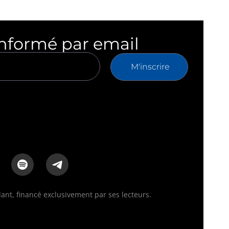
informé par email
M'inscrire
nt, financé exclusivement par ses lecteurs.