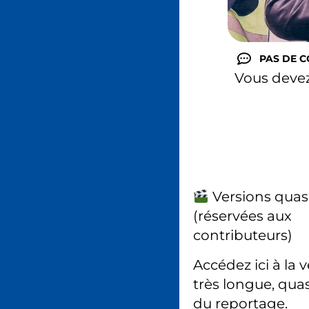
PAS DE 
Vous deve
Versions quas
(réservées aux
contributeurs)
Accédez ici à la 
très longue, quas
du reportage.