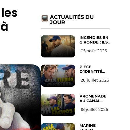
les
ACTUALITÉS DU
 à
JOUR
INCENDIES EN
GIRONDE : ILS
ONT REFUSÉ
05 août 2026
D’ABANDONNER
LEUR VILLE
PIÈCE
D’IDENTITÉ
OBLIGATOIRE
28 juillet 2026
SUR LES
RÉSEAUX
SOCIAUX :
l’avis des
PROMENADE
Français
AU CANAL
SAINT MARTIN
18 juillet 2026
(les gauchistes
ne veulent
pas)
MARINE