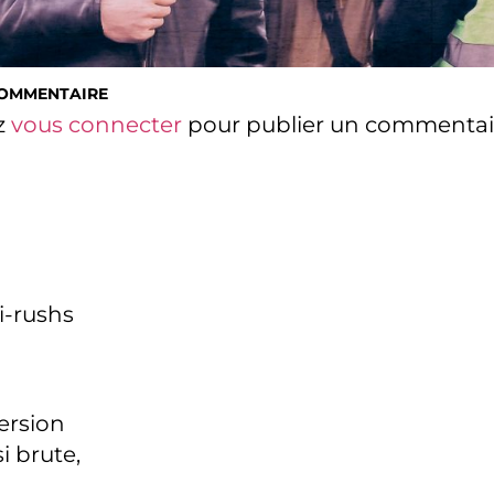
COMMENTAIRE
z
vous connecter
pour publier un commentai
i-rushs
version
i brute,