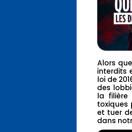
Alors que
interdits
loi de 20
des lobbi
la filiè
toxiques 
et tuer d
dans notr