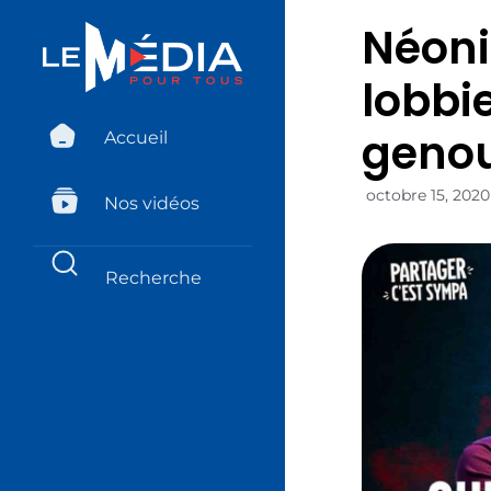
Néoni
lobbi
genou
Accueil
octobre 15, 2020
Nos vidéos