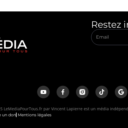
Restez 
 LeMediaPourTous.fr par Vincent Lapierre est un média indépenda
e un don
Mentions légales