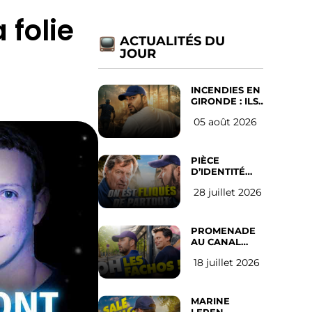
 folie
ACTUALITÉS DU
JOUR
INCENDIES EN
GIRONDE : ILS
ONT REFUSÉ
05 août 2026
D’ABANDONNER
LEUR VILLE
PIÈCE
D’IDENTITÉ
OBLIGATOIRE
28 juillet 2026
SUR LES
RÉSEAUX
SOCIAUX :
l’avis des
PROMENADE
Français
AU CANAL
SAINT MARTIN
18 juillet 2026
(les gauchistes
ne veulent
pas)
MARINE