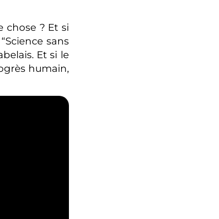
e chose ? Et si
 “Science sans
elais. Et si le
rogrès humain,