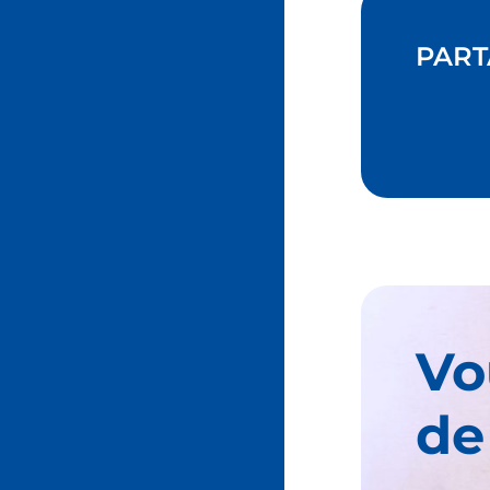
PART
Vo
de