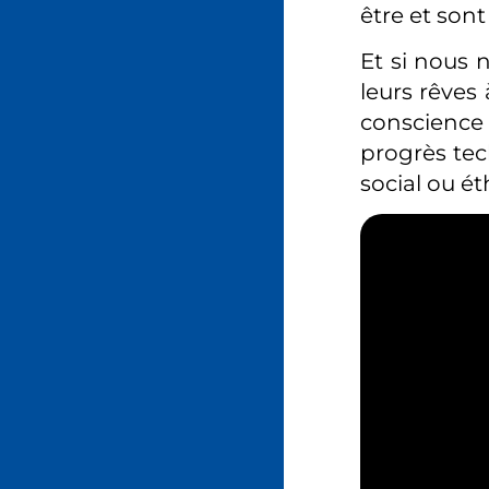
être et son
Et si nous n
leurs rêves
conscience n
progrès tec
social ou ét