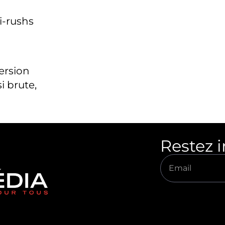
i-rushs
version
i brute,
Restez 