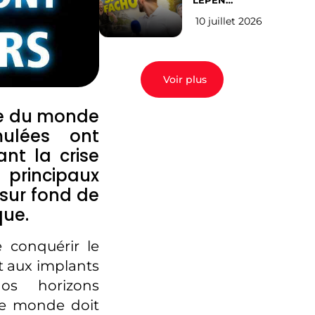
LEPEN
CANDIDATE
10 juillet 2026
EN 2027 : l’avis
des Parisiens
Voir plus
he du monde
mulées ont
nt la crise
s principaux
 sur fond de
que.
e conquérir le
et aux implants
os horizons
le monde doit