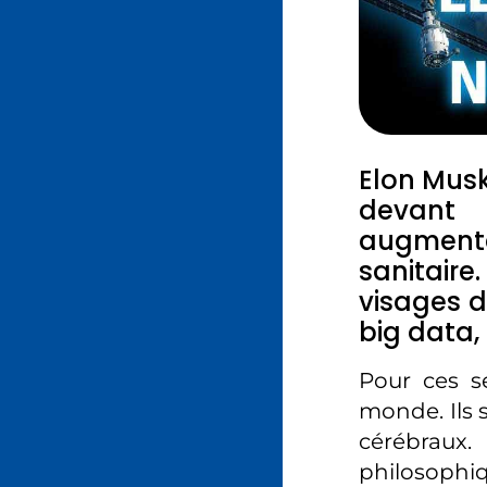
Elon Musk
devant 
augmenté
sanitaire
visages d
big data, 
Pour ces se
monde. Ils s
cérébraux
philosophi