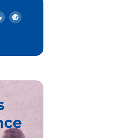
s
nce