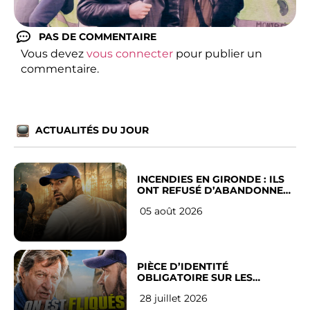
PAS DE COMMENTAIRE
Vous devez
vous connecter
pour publier un
commentaire.
ACTUALITÉS DU JOUR
INCENDIES EN GIRONDE : ILS
ONT REFUSÉ D’ABANDONNER
LEUR VILLE
05 août 2026
PIÈCE D’IDENTITÉ
OBLIGATOIRE SUR LES
RÉSEAUX SOCIAUX : l’avis des
28 juillet 2026
Français