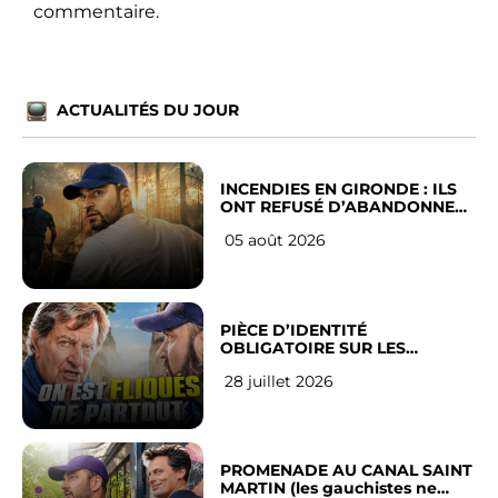
commentaire.
ACTUALITÉS DU JOUR
INCENDIES EN GIRONDE : ILS
ONT REFUSÉ D’ABANDONNER
LEUR VILLE
05 août 2026
PIÈCE D’IDENTITÉ
OBLIGATOIRE SUR LES
RÉSEAUX SOCIAUX : l’avis des
28 juillet 2026
Français
PROMENADE AU CANAL SAINT
MARTIN (les gauchistes ne