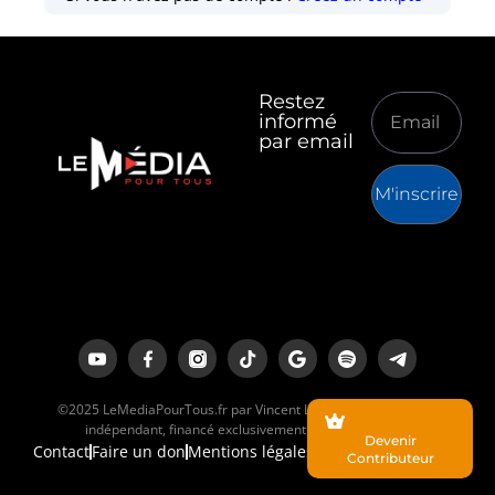
Restez
informé
par email
M'inscrire
©2025 LeMediaPourTous.fr par Vincent Lapierre est un média
indépendant, financé exclusivement par ses lecteurs.
Devenir
Contact
Faire un don
Mentions légales
Contributeur