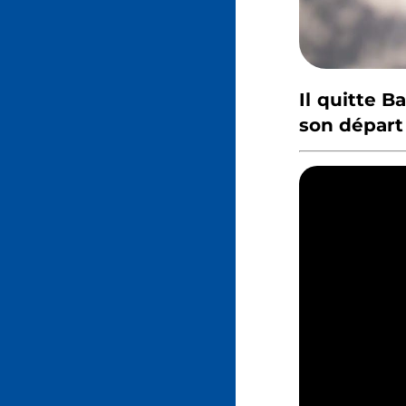
Il quitte B
son départ