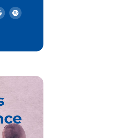
s
nce