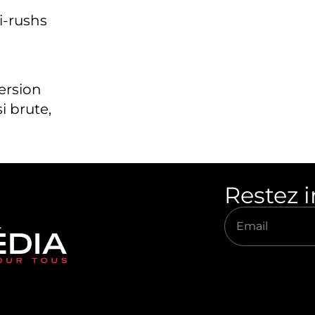
i-rushs
version
i brute,
Restez 