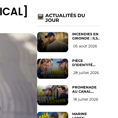
SICAL]
ACTUALITÉS DU
JOUR
INCENDIES EN
GIRONDE : ILS
ONT REFUSÉ
05 août 2026
D’ABANDONNER
LEUR VILLE
PIÈCE
D’IDENTITÉ
OBLIGATOIRE
28 juillet 2026
SUR LES
RÉSEAUX
SOCIAUX :
l’avis des
PROMENADE
Français
AU CANAL
SAINT MARTIN
18 juillet 2026
(les gauchistes
ne veulent
pas)
MARINE