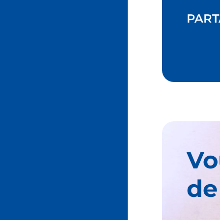
PART
Vo
de