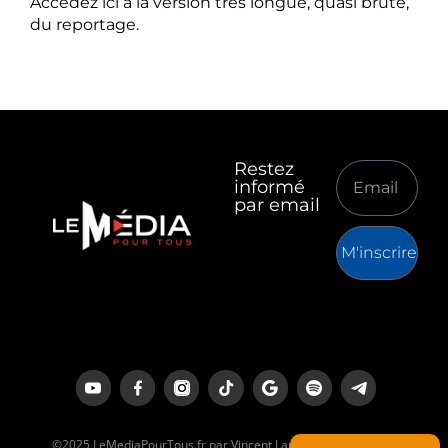
Accédez ici à la version très longue, quasi brute,
du reportage.
Restez
informé
par email
M'inscrire
©2025 LeMediaPourTous.fr par Vincent Lapierre est un média