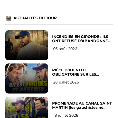
ACTUALITÉS DU JOUR
INCENDIES EN GIRONDE : ILS
ONT REFUSÉ D’ABANDONNER
LEUR VILLE
05 août 2026
PIÈCE D’IDENTITÉ
OBLIGATOIRE SUR LES
RÉSEAUX SOCIAUX : l’avis des
28 juillet 2026
Français
PROMENADE AU CANAL SAINT
MARTIN (les gauchistes ne
veulent pas)
18 juillet 2026