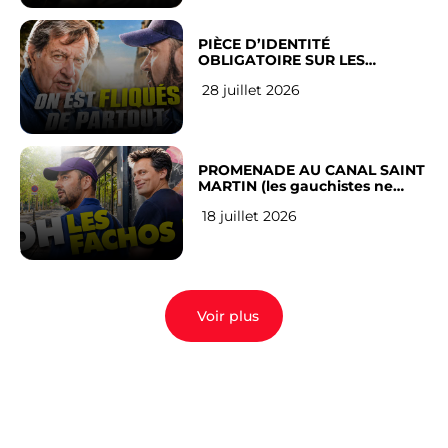
PIÈCE D’IDENTITÉ
OBLIGATOIRE SUR LES
RÉSEAUX SOCIAUX : l’avis des
28 juillet 2026
Français
PROMENADE AU CANAL SAINT
MARTIN (les gauchistes ne
veulent pas)
18 juillet 2026
Voir plus