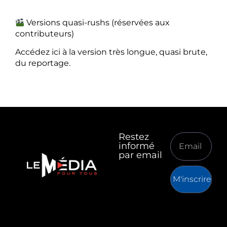
Versions quasi-rushs (réservées aux
contributeurs)
Accédez ici à la version très longue, quasi brute,
du reportage.
Restez
informé
par email
M'inscrire