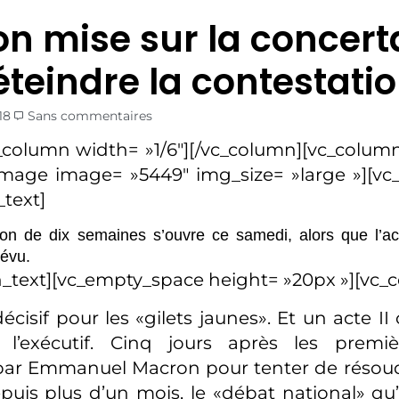
n mise sur la concert
éteindre la contestati
18
Sans commentaires
_column width= »1/6″][/vc_column][vc_column
image image= »5449″ img_size= »large »][v
text]
ion de dix semaines s’ouvre ce samedi, alors que l’ac
révu.
_text][vc_empty_space height= »20px »][vc_
cisif pour les «gilets jaunes». Et un acte II 
 l’exécutif. Cinq jours après les premi
ar Emmanuel Macron pour tenter de résoudr
epuis plus d’un mois, le «débat national» qu’