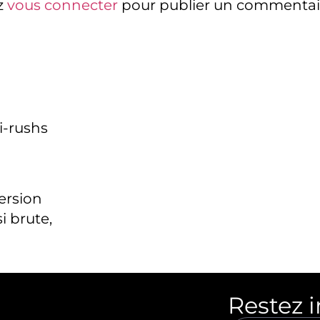
z
vous connecter
pour publier un commentai
i-rushs
version
i brute,
Restez 