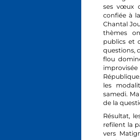
ses vœux d
confiée à l
Chantal Jou
thèmes ont 
publics et 
questions, q
flou domine
improvisée
République.
les modali
samedi. Mai
de la quest
Résultat, l
refilent la 
vers Matig