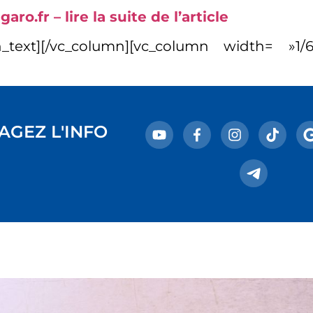
aro.fr – lire la suite de l’article
n_text][/vc_column][vc_column width= »1/6″
AGEZ L'INFO