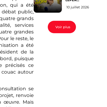
LEPEN
CANDIDATE
on, qui a été
10 juillet 2026
EN 2027 : l’avis
 débat public,
des Parisiens
 quatre grands
lité, services
Voir plus
quatre grandes
ur le reste, le
nisation a été
ésident de la
abord, puisque
e précisés ce
e couac autour
onsultation se
projet, renvoie
n œuvre. Mais