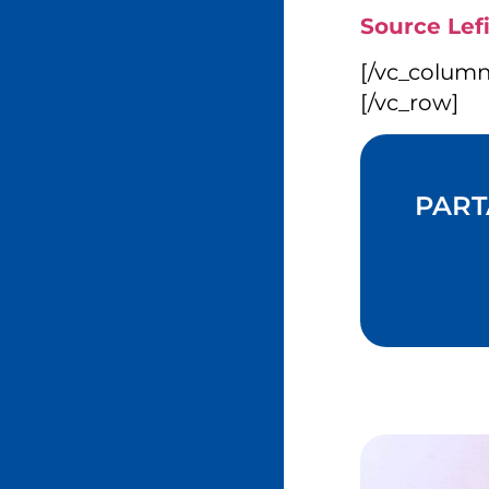
Source Lefig
[/vc_colum
[/vc_row]
PART