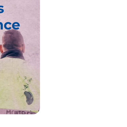
s
nce