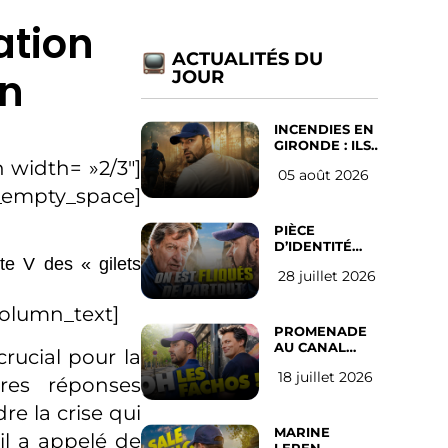
ation
ACTUALITÉS DU
on
JOUR
INCENDIES EN
GIRONDE : ILS
ONT REFUSÉ
 width= »2/3″]
05 août 2026
D’ABANDONNER
c_empty_space]
LEUR VILLE
PIÈCE
D’IDENTITÉ
OBLIGATOIRE
te V des « gilets
28 juillet 2026
SUR LES
RÉSEAUX
SOCIAUX :
column_text]
l’avis des
PROMENADE
Français
AU CANAL
crucial pour la
SAINT MARTIN
18 juillet 2026
(les gauchistes
ères réponses
ne veulent
e la crise qui
pas)
MARINE
il a appelé de