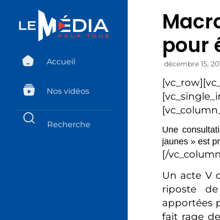
Macro
pour 
Accueil
décembre 15, 20
[vc_row][vc
Nos vidéos
[vc_single_
[vc_column_
Une consultat
jaunes » est p
[/vc_column
Un acte V dé
riposte de
apportées p
fait rage d