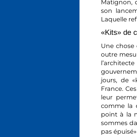
Matignon, q
son lancem
Laquelle re
«Kits» de 
Une chose e
outre mesur
l’architec
gouvernemen
jours, de 
France. Ces
leur permet
comme la d
point à la 
sommes dans
pas épuisé»,