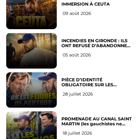
IMMERSION À CEUTA
09 août 2026
INCENDIES EN GIRONDE : ILS
ONT REFUSÉ D’ABANDONNER
LEUR VILLE
05 août 2026
PIÈCE D’IDENTITÉ
OBLIGATOIRE SUR LES
RÉSEAUX SOCIAUX : l’avis des
28 juillet 2026
Français
PROMENADE AU CANAL SAINT
MARTIN (les gauchistes ne
veulent pas)
18 juillet 2026