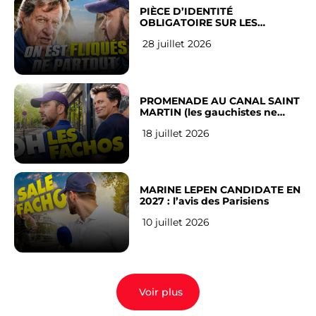
PIÈCE D’IDENTITÉ
OBLIGATOIRE SUR LES
RÉSEAUX SOCIAUX : l’avis des
28 juillet 2026
Français
PROMENADE AU CANAL SAINT
MARTIN (les gauchistes ne
veulent pas)
18 juillet 2026
MARINE LEPEN CANDIDATE EN
2027 : l’avis des Parisiens
10 juillet 2026
Voir plus