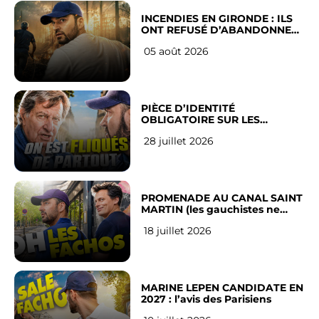
INCENDIES EN GIRONDE : ILS
ONT REFUSÉ D’ABANDONNER
LEUR VILLE
05 août 2026
PIÈCE D’IDENTITÉ
OBLIGATOIRE SUR LES
RÉSEAUX SOCIAUX : l’avis des
28 juillet 2026
Français
PROMENADE AU CANAL SAINT
MARTIN (les gauchistes ne
veulent pas)
18 juillet 2026
MARINE LEPEN CANDIDATE EN
2027 : l’avis des Parisiens