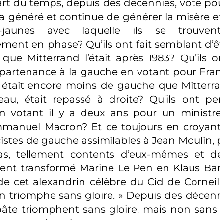
art du temps, depuis des décennies, voté p
i a généré et continue de générer la misère e
s-jaunes avec laquelle ils se trouvent
ment en phase? Qu’ils ont fait semblant d’
que Mitterrand l’était après 1983? Qu’ils 
ppartenance à la gauche en votant pour Fra
 était encore moins de gauche que Mitterrand
au, était repassé à droite? Qu’ils ont per
 en votant il y a deux ans pour un ministr
nuel Macron? Et ce toujours en croyant q
cistes de gauche assimilables à Jean Moulin, 
as, tellement contents d’eux-mêmes et d
ient transformé Marine Le Pen en Klaus Ba
e cet alexandrin célèbre du Cid de Corneill
on triomphe sans gloire. » Depuis des décenn
âte triomphent sans gloire, mais non sans 