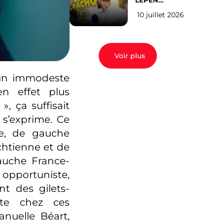
LEPEN
CANDIDATE
10 juillet 2026
EN 2027 : l’avis
des Parisiens
Voir plus
 un immodeste
en effet plus
 ça suffisait
 s’exprime. Ce
e, de gauche
chtienne et de
auche France-
opportuniste,
t des gilets-
tte chez ces
anuelle Béart,