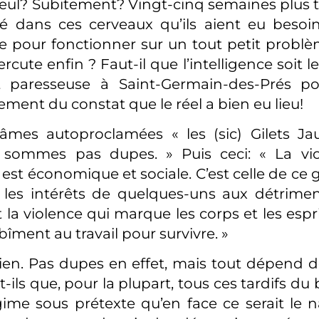
eul? Subitement? Vingt-cinq semaines plus 
ssé dans ces cerveaux qu’ils aient eu besoi
 pour fonctionner sur un tout petit problèm
rcute enfin ? Faut-il que l’intelligence soit l
t paresseuse à Saint-Germain-des-Prés p
ilement du constat que le réel a bien eu lieu!
âmes autoproclamées « les (sic) Gilets Ja
sommes pas dupes. » Puis ceci: « La vio
st économique et sociale. C’est celle de c
 les intérêts de quelques-uns aux détrimen
t la violence qui marque les corps et les espri
bîment au travail pour survivre. »
bien. Pas dupes en effet, mais tout dépend de
ils que, pour la plupart, tous ces tardifs du
ime sous prétexte qu’en face ce serait le n