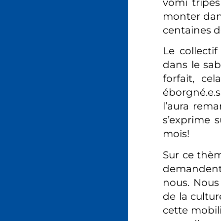
vomi tripes
monter dans
centaines d
Le collecti
dans le sabi
forfait, ce
éborgné.e.
l’aura rema
s’exprime s
mois!
Sur ce thème
demandent, 
nous. Nous a
de la cultu
cette mobil