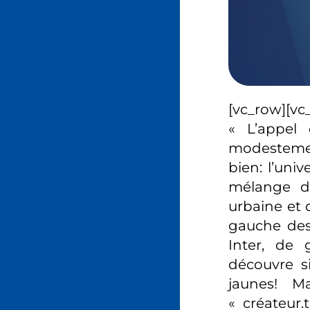
[vc_row][v
« L’appel 
modestemen
bien: l’uni
mélange d
urbaine et 
gauche des
Inter, de 
découvre s
jaunes! M
« créateur.