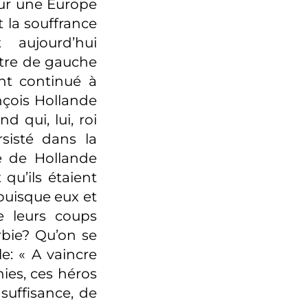
our une Europe
t la souffrance
 aujourd’hui
être de gauche
ont continué à
nçois Hollande
 qui, lui, roi
sisté dans la
e de Hollande
u’ils étaient
puisque eux et
e leurs coups
rbie? Qu’on se
e: « A vaincre
ies, ces héros
suffisance, de