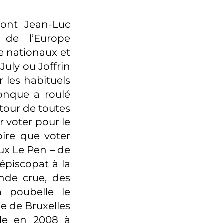
dont Jean-Luc
 de l’Europe
e nationaux et
July ou Joffrin
 les habituels
onque a roulé
tour de toutes
er voter pour le
oire que voter
aux Le Pen – de
’épiscopat à la
nde crue, des
a poubelle le
e de Bruxelles
ple en 2008 à