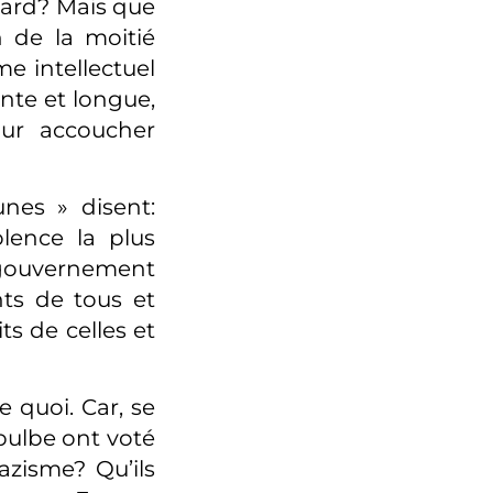
tard? Mais que
n de la moitié
e intellectuel
ente et longue,
our accoucher
unes » disent:
lence la plus
e gouvernement
ts de tous et
ts de celles et
 quoi. Car, se
 bulbe ont voté
azisme? Qu’ils