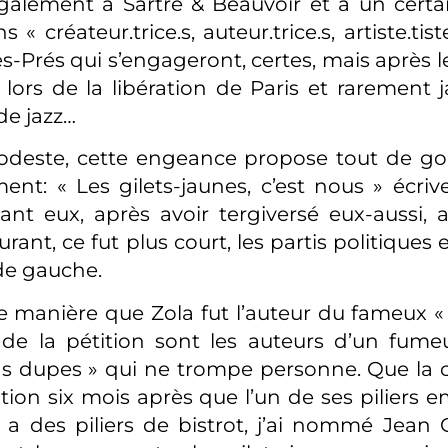
galement à Sartre & Beauvoir et à un cert
s « créateur.trice.s, auteur.trice.s, artiste.tis
-Prés qui s’engageront, certes, mais après l
ré lors de la libération de Paris et rarement
de jazz…
odeste, cette engeance propose tout de go
t: « Les gilets-jaunes, c’est nous » écri
avant eux, après avoir tergiversé eux-aussi, 
ant, ce fut plus court, les partis politiques e
de gauche.
manière que Zola fut l’auteur du fameux « J
 de la pétition sont les auteurs d’un fum
 dupes » qui ne trompe personne. Que la c
tion six mois après que l’un de ses piliers 
a des piliers de bistrot, j’ai nommé Jean 