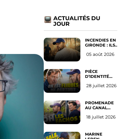
ACTUALITÉS DU
JOUR
INCENDIES EN
GIRONDE : ILS
ONT REFUSÉ
05 août 2026
D’ABANDONNER
LEUR VILLE
PIÈCE
D’IDENTITÉ
OBLIGATOIRE
28 juillet 2026
SUR LES
RÉSEAUX
SOCIAUX :
l’avis des
PROMENADE
Français
AU CANAL
SAINT MARTIN
18 juillet 2026
(les gauchistes
ne veulent
pas)
MARINE