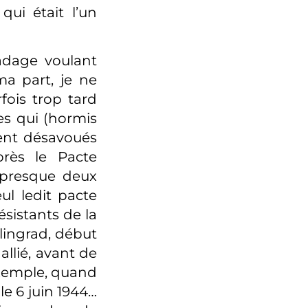
qui était l’un
adage voulant
ma part, je ne
rfois trop tard
es qui (hormis
rent désavoués
près le Pacte
 presque deux
ul ledit pacte
ésistants de la
lingrad, début
llié, avant de
exemple, quand
le 6 juin 1944…