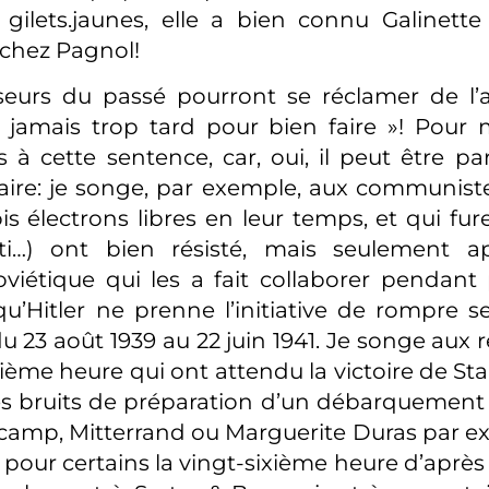
gilets.jaunes, elle a bien connu Galinette 
 chez Pagnol!
seurs du passé pourront se réclamer de l’
 « jamais trop tard pour bien faire »! Pour 
s à cette sentence, car, oui, il peut être pa
aire: je songe, par exemple, aux communist
is électrons libres en leur temps, et qui fu
ti…) ont bien résisté, mais seulement a
viétique qui les a fait collaborer pendant
u’Hitler ne prenne l’initiative de rompre se
u 23 août 1939 au 22 juin 1941. Je songe aux r
ième heure qui ont attendu la victoire de Sta
les bruits de préparation d’un débarquement a
r camp, Mitterrand ou Marguerite Duras par 
 pour certains la vingt-sixième heure d’après 