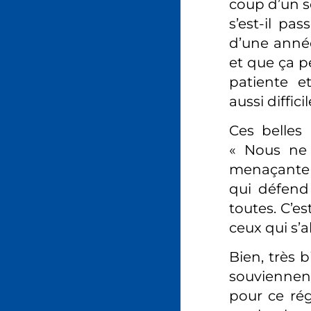
coup d’un s
s’est-il pa
d’une année
et que ça pe
patiente e
aussi diffic
Ces belles 
« Nous ne 
menaçante e
qui défend
toutes. C’es
ceux qui s’a
Bien, très 
souviennent-
pour ce rég