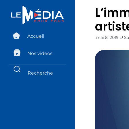
L’imm
artist
Accueil
mai 8, 2019
Sa
Nos vidéos