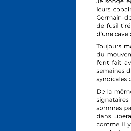
Je songe é
leurs copain
Germain-des
de fusil ti
d’une cave 
Toujours m
du mouvemen
l’ont fait 
semaines dur
syndicales 
De la même 
signataires
sommes pas
dans Libéra
comme il y 