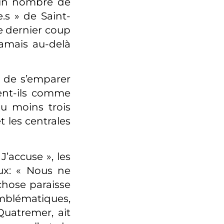
ain nombre de
te.s » de Saint-
e dernier coup
 jamais au-delà
 de s’emparer
vent-ils comme
au moins trois
t les centrales
’accuse », les
eux: « Nous ne
hose paraisse
emblématiques,
Quatremer, ait