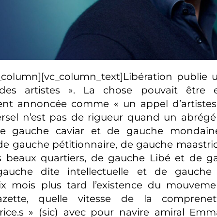
c_column][vc_column_text]Libération publie
des artistes ». La chose pouvait être 
t annoncée comme « un appel d’artistes »,
versel n’est pas de rigueur quand un abrégé
e gauche caviar et de gauche mondain
de gauche pétitionnaire, de gauche maastri
 beaux quartiers, de gauche Libé et de g
gauche dite intellectuelle et de gauche 
ix mois plus tard l’existence du mouvemen
azette, quelle vitesse de la comprene
trice.s » (sic) avec pour navire amiral Emm