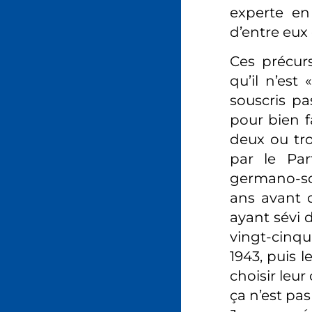
experte en 
d’entre eux
Ces précur
qu’il n’est
souscris pa
pour bien f
deux ou tro
par le Par
germano-so
ans avant q
ayant sévi d
vingt-cinqu
1943, puis 
choisir leu
ça n’est pas