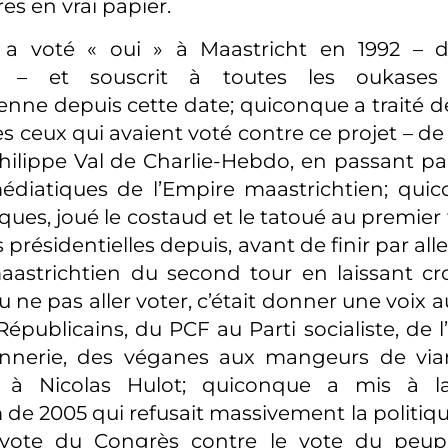
es en vrai papier.
a voté « oui » à Maastricht en 1992 – 
 – et souscrit à toutes les oukases
enne depuis cette date; quiconque a traité d
es ceux qui avaient voté contre ce projet – de 
hilippe Val de Charlie-Hebdo, en passant par
édiatiques de l’Empire maastrichtien; quic
ues, joué le costaud et le tatoué au premier 
s présidentielles depuis, avant de finir par all
astrichtien du second tour en laissant cr
u ne pas aller voter, c’était donner une voix 
épublicains, du PCF au Parti socialiste, de l
nnerie, des véganes aux mangeurs de via
s à Nicolas Hulot; quiconque a mis à l
de 2005 qui refusait massivement la politiqu
 vote du Congrès contre le vote du peu