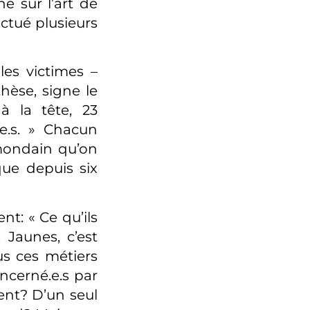
e sur l’art de
ctué plusieurs
les victimes –
thèse, signe le
 à la tête, 23
e.s. » Chacun
 mondain qu’on
que depuis six
nt: « Ce qu’ils
 Jaunes, c’est
ous ces métiers
ncerné.e.s par
ent? D’un seul