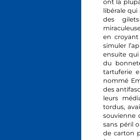
ont la plup
libérale qu
des gilet
miraculeuse
en croyant 
simuler l’a
ensuite qui
du bonnete
tartuferie
nommé Emma
des antifas
leurs médi
tordus, ava
souvienne d
sans péril 
de carton p