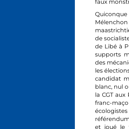
faux monstr
Quiconque 
Mélenchon
maastrichti
de socialist
de Libé à P
supports m
des mécaniq
les élection
candidat ma
blanc, nul o
la CGT aux R
franc-maço
écologiste
référendum 
et joué le