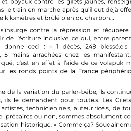
 et boyaux contre les gilets-jaunes, renseign
 le train en marche après qu’il eut déjà effe
e kilomètres et brûlé bien du charbon…
f s’insurge contre la répression et récupère 
r de l’écriture inclusive, ce qui, entre paren
la donne ceci : « 1 décès, 248 blessé.e.s
s, 5 mains arrachées chez les manifestant.
rqué, c’est en effet à l’aide de ce volapuk
ur les ronds points de la France périphéri
 de la variation du parler-bébé, ils continue
ils le demandent pour tou.te.s. Les Gilets
rtistes, technicien.ne.s, auteur.rice.s, de t
re, précaires ou non, sommes absolument co
isation historique. » Comme ça? Soudainem