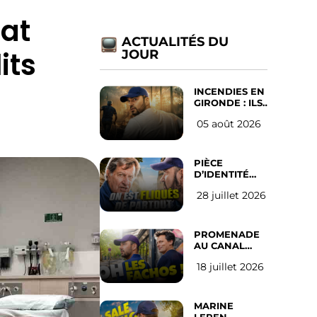
tat
ACTUALITÉS DU
its
JOUR
INCENDIES EN
GIRONDE : ILS
ONT REFUSÉ
05 août 2026
D’ABANDONNER
LEUR VILLE
PIÈCE
D’IDENTITÉ
OBLIGATOIRE
28 juillet 2026
SUR LES
RÉSEAUX
SOCIAUX :
l’avis des
PROMENADE
Français
AU CANAL
SAINT MARTIN
18 juillet 2026
(les gauchistes
ne veulent
pas)
MARINE