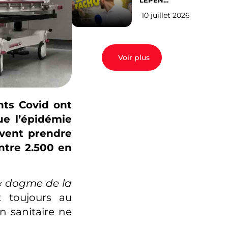
LEPEN
CANDIDATE
10 juillet 2026
EN 2027 : l’avis
des Parisiens
Voir plus
nts Covid ont
ue l’épidémie
uvent prendre
ntre 2.500 en
« dogme de la
t toujours au
n sanitaire ne