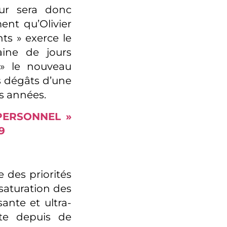
ur sera donc
ent qu’Olivier
s » exerce le
aine de jours
» le nouveau
s dégâts d’une
es années.
PERSONNEL »
9
e des priorités
saturation des
sante et ultra-
ste depuis de