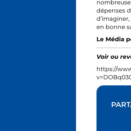
nombreuse
dépenses des
d’imaginer,
en bonne s
Le Média p
Voir ou rev
https://ww
v=DOBq030
PART