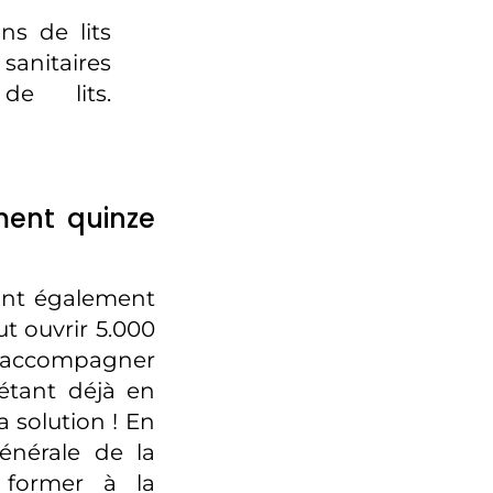
ns de lits
anitaires
e lits.
ment quinze
ont également
ut ouvrir 5.000
es accompagner
étant déjà en
a solution ! En
générale de la
e former à la