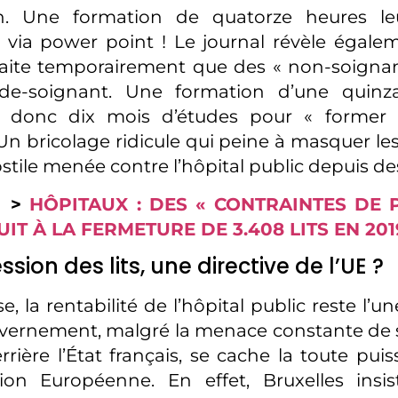
n. Une formation de quatorze heures le
via power point ! Le journal révèle égalem
aite temporairement que des « non-soignant
ide-soignant. Une formation d’une quinz
 donc dix mois d’études pour « former 
Un bricolage ridicule qui peine à masquer le
ostile menée contre l’hôpital public depuis d
I >
HÔPITAUX : DES « CONTRAINTES DE 
IT À LA FERMETURE DE 3.408 LITS EN 201
sion des lits, une directive de l’UE ?
e, la rentabilité de l’hôpital public reste l’un
vernement, malgré la menace constante de 
errière l’État français, se cache la toute puis
nion Européenne. En effet, Bruxelles insi