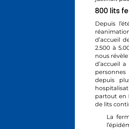
800 lits 
Depuis l’ét
réanimatio
d’accueil d
2.500 à 5.0
nous révèle
d’accueil a
personnes 
depuis plu
hospitalis
partout en 
de lits cont
La ferm
l’épidém