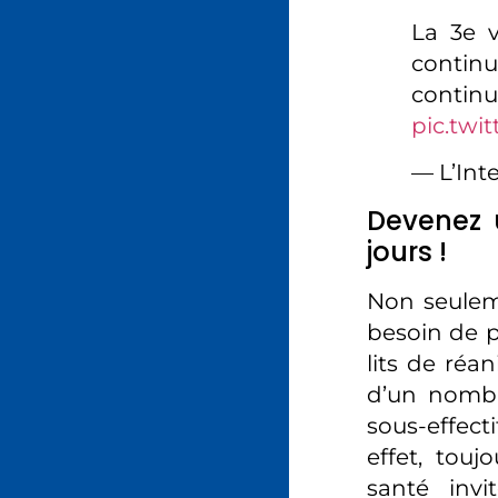
La 3e v
contin
conti
pic.twi
— L’Int
Devenez 
jours !
Non seulem
besoin de p
lits de réa
d’un nombr
sous-effect
effet, touj
santé invi