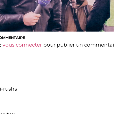
COMMENTAIRE
z
vous connecter
pour publier un commentai
i-rushs
version