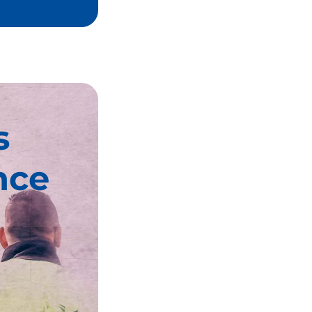
s
nce