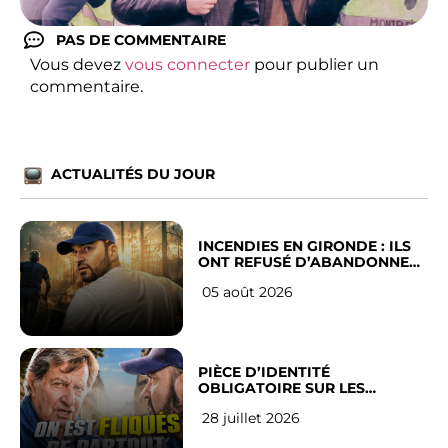
PAS DE COMMENTAIRE
Vous devez
vous connecter
pour publier un
commentaire.
ACTUALITÉS DU JOUR
INCENDIES EN GIRONDE : ILS
ONT REFUSÉ D’ABANDONNER
LEUR VILLE
05 août 2026
PIÈCE D’IDENTITÉ
OBLIGATOIRE SUR LES
RÉSEAUX SOCIAUX : l’avis des
28 juillet 2026
Français