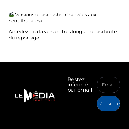
Versions quasi-rushs (réservées aux
contributeurs)
Accédez ici à la version très longue, quasi brute,
du reportage.
Restez
informé
par email
M'inscrire