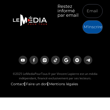
Restez
informé
par email
M'inscrire
©2025 LeMediaPourTous.fr par Vincent Lapierre est un média
indépendant, financé exclusivement par ses lecteurs.
Contact
Faire un don
Mentions légales