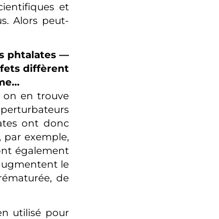
ientifiques et
s. Alors peut-
s phtalates —
fets diffèrent
mme…
 on en trouve
 perturbateurs
lates ont donc
, par exemple,
sont également
 augmentent le
prématurée, de
n utilisé pour