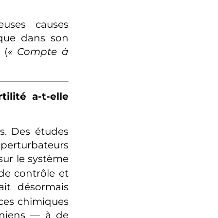
euses causes
ique dans son
 (
«
Compte à
lité a-t-elle
s. Des études
urbateurs
sur le système
de contrôle et
it désormais
ces chimiques
iniens — à de