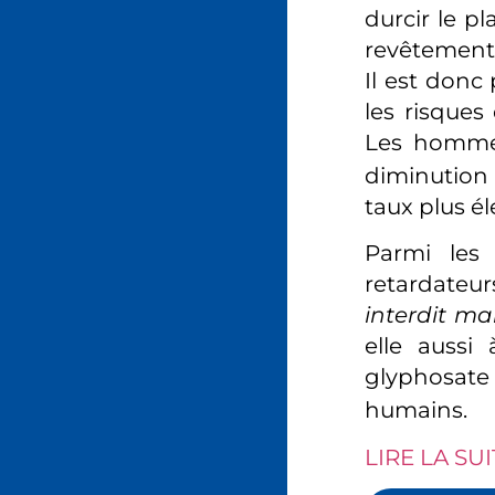
durcir le pl
revêtement 
Il est donc
les risques
Les homme
diminution 
taux plus é
Parmi les 
retardateur
interdit ma
elle aussi
glyphosate
humains.
LIRE LA SUI