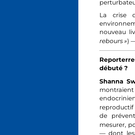
perturbateu
La crise 
environnem
nouveau li
rebours
»
) 
Reporterre
débuté
?
Shanna S
montrai
endocrinie
reproductif
de prévent
mesurer, p
— dont les