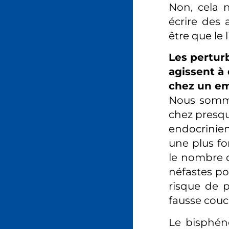
Non, cela n
écrire des 
être que le l
Les pertur
agissent à 
chez un e
Nous somme
chez presqu
endocrinien
une plus fo
le nombre d
néfastes po
risque de p
fausse couc
Le bisphén