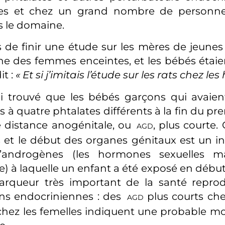
ses et chez un grand nombre de personnes
 le domaine.
s de finir une étude sur les mères de jeunes 
ine des femmes enceintes, et les bébés étaien
it :
«
Et si j’imitais l’étude sur les rats chez l
ai trouvé que les bébés garçons qui avaie
s à quatre phtalates différents à la fin du pr
 distance anogénitale, ou
, plus courte.
AGD
s et le début des organes génitaux est un in
’androgènes (les hormones sexuelles mâ
e) à laquelle un enfant a été exposé en début
arqueur très important de la santé reprod
ons endocriniennes : des
plus courts che
AGD
chez les femelles indiquent une probable mo