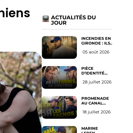
niens
ACTUALITÉS DU
JOUR
INCENDIES EN
GIRONDE : ILS
ONT REFUSÉ
05 août 2026
D’ABANDONNER
LEUR VILLE
PIÈCE
D’IDENTITÉ
OBLIGATOIRE
28 juillet 2026
SUR LES
RÉSEAUX
SOCIAUX :
l’avis des
PROMENADE
Français
AU CANAL
SAINT MARTIN
18 juillet 2026
(les gauchistes
ne veulent
pas)
MARINE