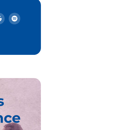
s
nce