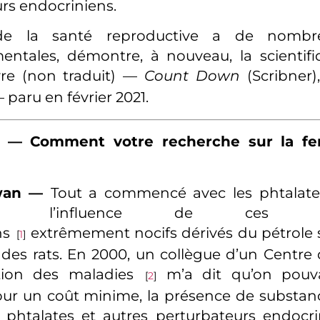
rs endocriniens.
de la santé reproductive a de nombr
entales, démontre, à nouveau, la scientif
vre (non traduit) —
Count Down
(Scribner),
— paru en février 2021.
 — Comment votre recherche sur la ferti
wan —
Tout a commencé avec les phtalate
ent l’influence de ces pert
ns
extrêmement nocifs dérivés du pétrole 
[
1
]
 des rats. En 2000, un collègue d’un Centre 
ion des maladies
m’a dit qu’on pouva
[
2
]
our un coût minime, la présence de substan
 phtalates et autres perturbateurs endocr