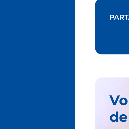
PART
Vo
de