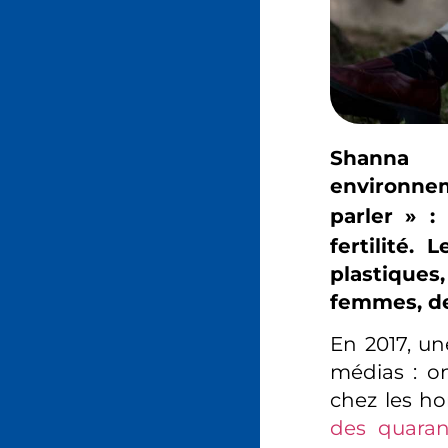
Shanna 
environnem
parler
» :
fertilité.
plastique
femmes, de
En 2017, u
médias : o
chez les h
des quaran