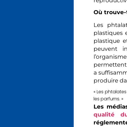
reproductiv
Où trouve-
Les phtala
plastiques e
plastique 
peuvent in
l’organism
permettent l
a suffisamm
produire da
«
Les phtalates 
les parfums.
»
Les média
qualité 
réglemente