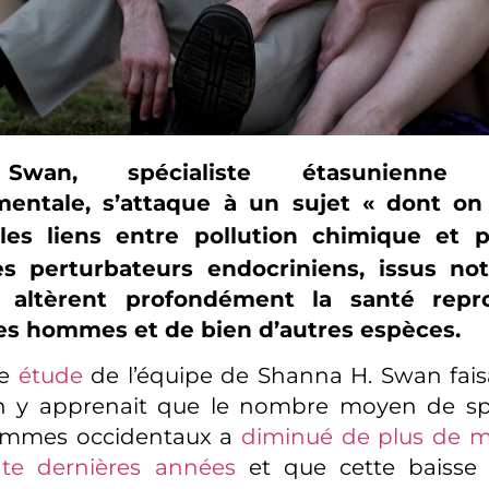
Swan, spécialiste étasunienne
entale, s’attaque à un sujet «
dont on
 les liens entre pollution chimique et
 Les perturbateurs endocriniens, issus 
s, altèrent profondément la santé repr
s hommes et de bien d’autres espèces.
ne
étude
de l’équipe de Shanna H. Swan faisa
n y apprenait que le nombre moyen de s
ommes occidentaux a
diminué de plus de m
te dernières années
et que cette baisse é