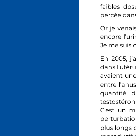
faibles do
percée dans
Or je venai
encore l’ur
Je me suis d
En 2005, j’
dans l’utéru
avaient une
entre l’anu
quantité d
testostéron
C’est un m
perturbati
plus longs 