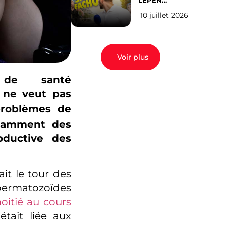
LEPEN
CANDIDATE
10 juillet 2026
EN 2027 : l’avis
des Parisiens
Voir plus
 de santé
 ne veut pas
 problèmes de
notamment des
oductive des
it le tour des
permatozoïdes
oitié au cours
tait liée aux