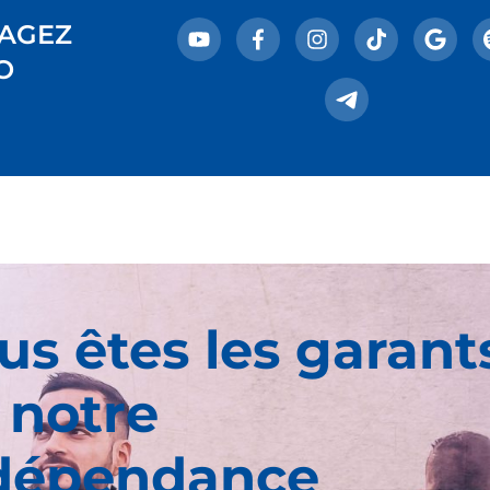
AGEZ
O
us êtes les garant
 notre
dépendance