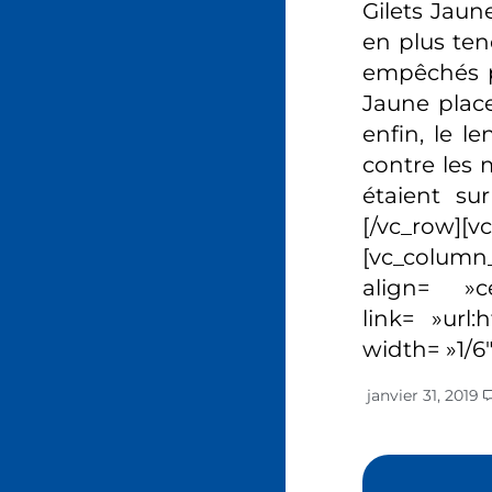
Gilets Jaune
en plus ten
empêchés pa
Jaune place
enfin, le l
contre les 
étaient su
[/vc_row]
[vc_column
align= »
link= »url
width= »1/6
janvier 31, 2019