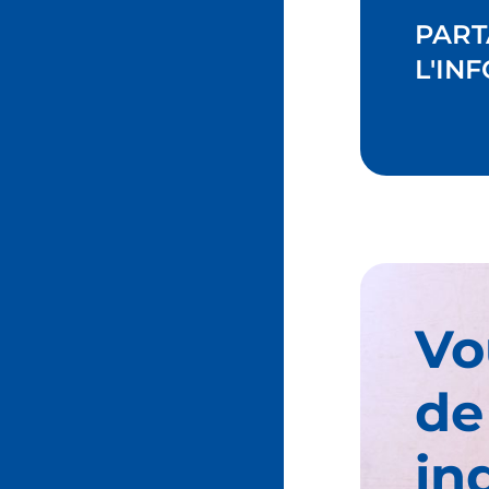
PART
L'INF
Vo
de
in