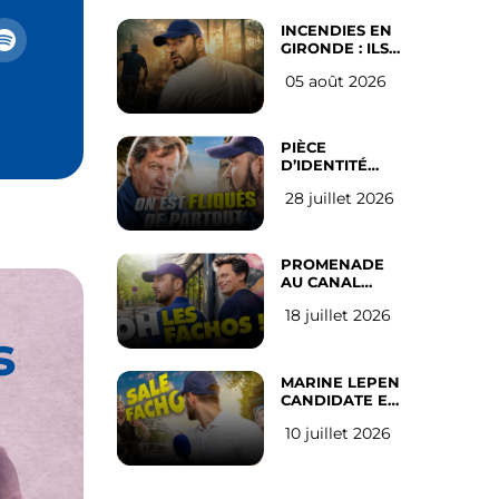
INCENDIES EN
GIRONDE : ILS
ONT REFUSÉ
05 août 2026
D’ABANDONNER
LEUR VILLE
PIÈCE
D’IDENTITÉ
OBLIGATOIRE
28 juillet 2026
SUR LES
RÉSEAUX
SOCIAUX : l’avis
des Français
PROMENADE
AU CANAL
SAINT MARTIN
18 juillet 2026
(les gauchistes
s
ne veulent pas)
MARINE LEPEN
CANDIDATE EN
2027 : l’avis des
10 juillet 2026
Parisiens