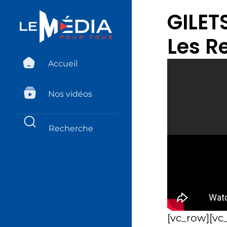
GILET
Les R
Accueil
Nos vidéos
[vc_row][vc