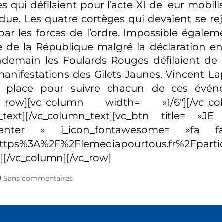
s qui défilaient pour l’acte XI de leur mobilis
due. Les quatre cortèges qui devaient se rej
r les forces de l’ordre. Impossible égaleme
 de la République malgré la déclaration e
endemain les Foulards Rouges défilaient de l
manifestations des Gilets Jaunes. Vincent La
r place pour suivre chacun de ces événem
[vc_row][vc_column width= »1/6″][/vc_
_text][/vc_column_text][vc_btn title= 
center » i_icon_fontawesome= »fa 
:https%3A%2F%2Flemediapourtous.fr%2Fpartic
″][/vc_column][/vc_row]
Sans commentaires