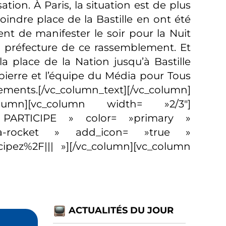
ation. À Paris, la situation est de plus
oindre place de la Bastille en ont été
nt de manifester le soir pour la Nuit
n préfecture de ce rassemblement. Et
a place de la Nation jusqu’à Bastille
pierre et l’équipe du Média pour Tous
ents.[/vc_column_text][/vc_column]
column][vc_column width= »2/3″]
»JE PARTICIPE » color= »primary »
fa-rocket » add_icon= »true »
ipez%2F||| »][/vc_column][vc_column
ACTUALITÉS DU JOUR