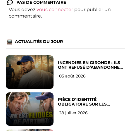
PAS DE COMMENTAIRE
Vous devez
vous connecter
pour publier un
commentaire.
ACTUALITÉS DU JOUR
INCENDIES EN GIRONDE : ILS
ONT REFUSÉ D’ABANDONNER
LEUR VILLE
05 août 2026
PIÈCE D’IDENTITÉ
OBLIGATOIRE SUR LES
RÉSEAUX SOCIAUX : l’avis des
28 juillet 2026
Français