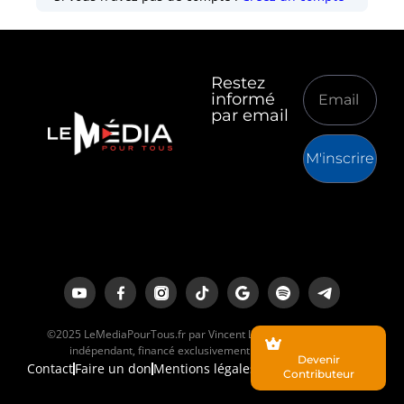
Restez
informé
par email
M'inscrire
©2025 LeMediaPourTous.fr par Vincent Lapierre est un média
indépendant, financé exclusivement par ses lecteurs.
Devenir
Contact
Faire un don
Mentions légales
Contributeur