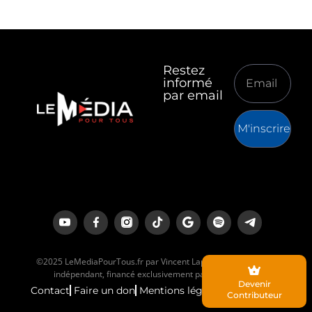
Restez
informé
par email
M'inscrire
©2025 LeMediaPourTous.fr par Vincent Lapierre est un média
indépendant, financé exclusivement par ses lecteurs.
Devenir
Contact
Faire un don
Mentions légales
Contributeur