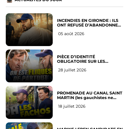
INCENDIES EN GIRONDE : ILS
ONT REFUSÉ D’ABANDONNER
LEUR VILLE
05 août 2026
PIÈCE D’IDENTITÉ
OBLIGATOIRE SUR LES
RÉSEAUX SOCIAUX : l’avis des
28 juillet 2026
Français
PROMENADE AU CANAL SAINT
MARTIN (les gauchistes ne
veulent pas)
18 juillet 2026