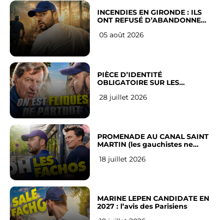
INCENDIES EN GIRONDE : ILS
ONT REFUSÉ D’ABANDONNER
LEUR VILLE
05 août 2026
PIÈCE D’IDENTITÉ
OBLIGATOIRE SUR LES
RÉSEAUX SOCIAUX : l’avis des
28 juillet 2026
Français
PROMENADE AU CANAL SAINT
MARTIN (les gauchistes ne
veulent pas)
18 juillet 2026
MARINE LEPEN CANDIDATE EN
2027 : l’avis des Parisiens