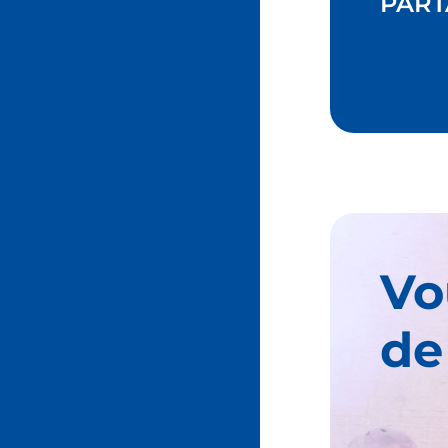
PART
Vo
de