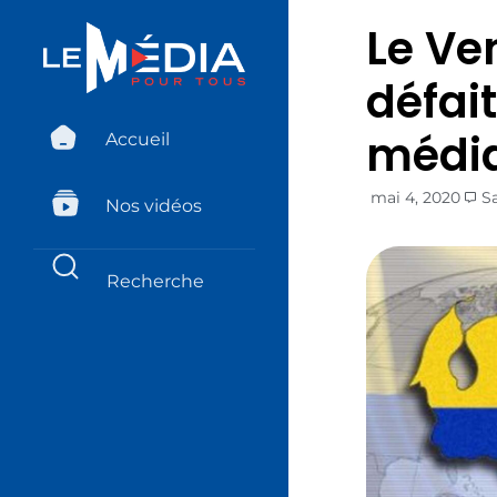
Le Ve
défai
médi
Accueil
mai 4, 2020
S
Nos vidéos