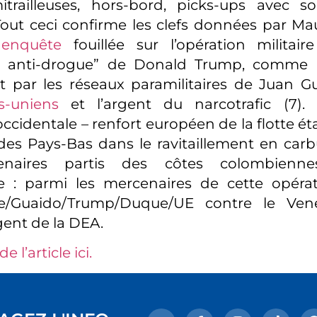
itrailleuses, hors-bord, picks-ups avec socl
 Tout ceci confirme les clefs données par M
enquête
fouillée sur l’opération militair
anti-drogue” de Donald Trump, comme l’
 par les réseaux paramilitaires de Juan 
s-uniens
et l’argent du narcotrafic (7). 
occidentale – renfort européen de la flotte é
des Pays-Bas dans le ravitaillement en car
naires partis des côtes colombiennes
te : parmi les mercenaires de cette opérat
ire/Guaido/Trump/Duque/UE contre le Ven
gent de la DEA.
de l’article ici.