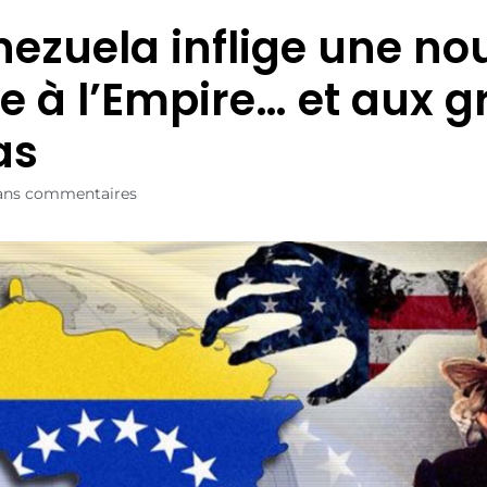
nezuela inflige une no
te à l’Empire… et aux 
as
ans commentaires