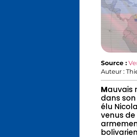
Source :
Ve
Auteur : Th
M
auvais 
dans son 
élu Nicol
venus de
armement 
bolivarie