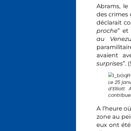
Abrams, le
des crimes 
déclarait 
proche
” et
au Venezu
paramilitai
avaient av
surprises
”. (
Le 25 jan
d’Elliot
contribue
A l’heure o
zone au pei
eux ont été 