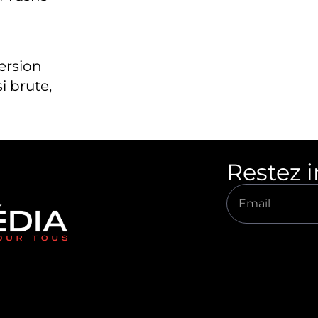
version
i brute,
Restez 