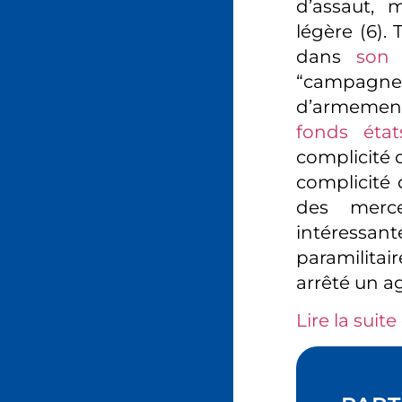
d’assaut, m
légère (6).
dans
son 
“campagne 
d’armement
fonds état
complicité 
complicité 
des merce
intéressan
paramilita
arrêté un a
Lire la suite 