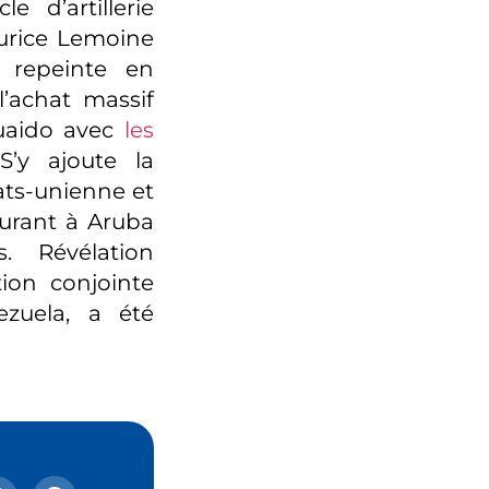
e d’artillerie
aurice Lemoine
e repeinte en
achat massif
Guaido avec
les
S’y ajoute la
tats-unienne et
burant à Aruba
. Révélation
ion conjointe
ezuela, a été