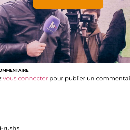
COMMENTAIRE
z
vous connecter
pour publier un commentai
i-rushs