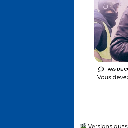
PAS DE 
Vous deve
Versions quas