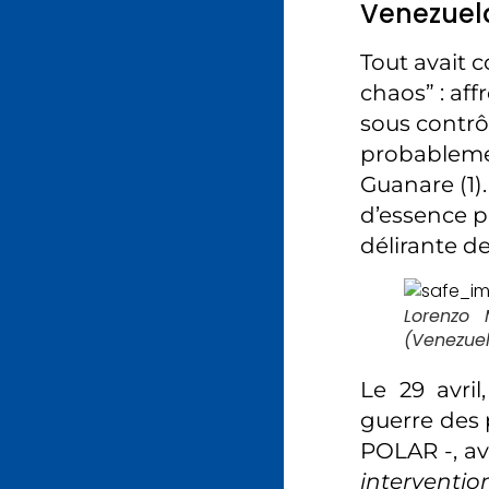
Venezuel
Tout avait 
chaos” : af
sous contrô
probablemen
Guanare (1)
d’essence pl
délirante de
Lorenzo 
(Venezue
Le 29 avri
guerre des 
POLAR -, a
interventio