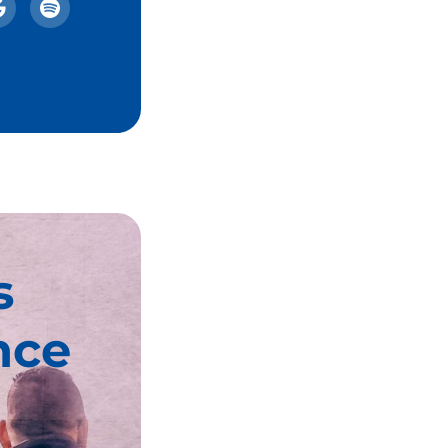
s
nce