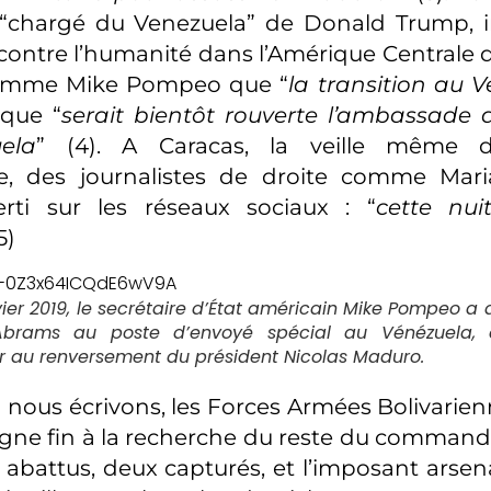
 “chargé du Venezuela” de Donald Trump, 
contre l’humanité dans l’Amérique Centrale 
comme Mike Pompeo que “
la transition au V
 que “
serait bientôt rouverte l’ambassade 
ela
” (4). A Caracas, la veille même de
re, des journalistes de droite comme Mari
erti sur les réseaux sociaux : “
cette nui
5)
vier 2019, le secrétaire d’État américain Mike Pompeo 
t Abrams au poste d’envoyé spécial au Vénézuela
r au renversement du président Nicolas Maduro.
ù nous écrivons, les Forces Armées Bolivarien
gne fin à la recherche du reste du commando
abattus, deux capturés, et l’imposant arsenal 