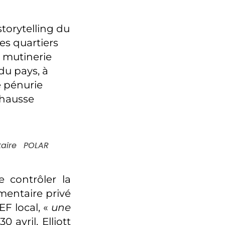
torytelling du
es quartiers
, mutinerie
du pays, à
e pénurie
 hausse
taire POLAR
 contrôler la
mentaire privé
F local, «
une
30 avril, Elliott