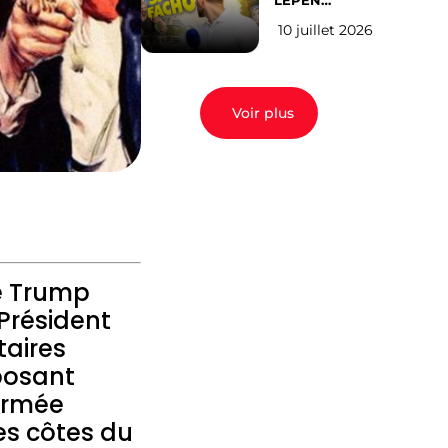
LEPEN
CANDIDATE
10 juillet 2026
EN 2027 : l’avis
des Parisiens
Voir plus
é Trump
Président
taires
posant
armée
les côtes du