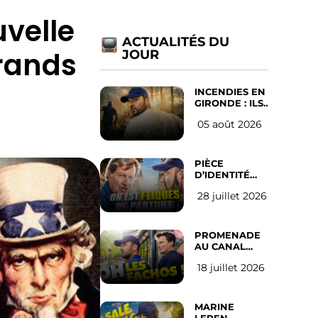
uvelle
ACTUALITÉS DU
grands
JOUR
INCENDIES EN
GIRONDE : ILS
ONT REFUSÉ
05 août 2026
D’ABANDONNER
LEUR VILLE
PIÈCE
D’IDENTITÉ
OBLIGATOIRE
28 juillet 2026
SUR LES
RÉSEAUX
SOCIAUX :
l’avis des
PROMENADE
Français
AU CANAL
SAINT MARTIN
18 juillet 2026
(les gauchistes
ne veulent
pas)
MARINE