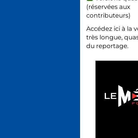
(réservées aux
contributeurs)
Accédez ici à la 
très longue, quas
du reportage.