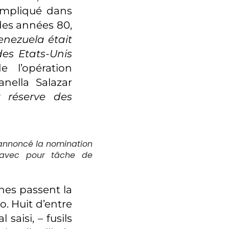
impliqué dans
des années 80,
enezuela était
des Etats-Unis
 l’opération
anella Salazar
t réserve des
a annoncé la nomination
, avec pour tâche de
nes passent la
. Huit d’entre
saisi, – fusils