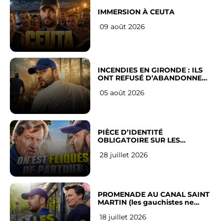
IMMERSION À CEUTA
09 août 2026
INCENDIES EN GIRONDE : ILS
ONT REFUSÉ D’ABANDONNER
LEUR VILLE
05 août 2026
PIÈCE D’IDENTITÉ
OBLIGATOIRE SUR LES
RÉSEAUX SOCIAUX : l’avis des
28 juillet 2026
Français
PROMENADE AU CANAL SAINT
MARTIN (les gauchistes ne
veulent pas)
18 juillet 2026