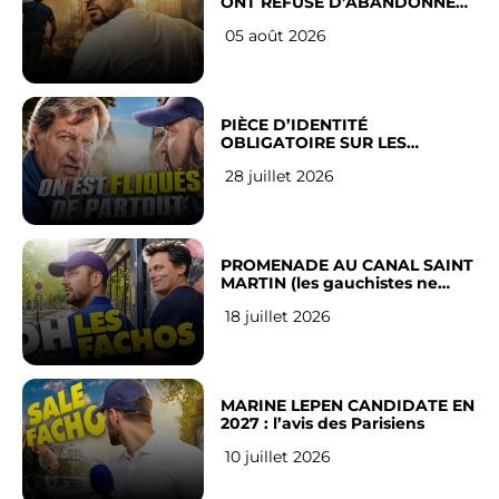
ONT REFUSÉ D’ABANDONNER
LEUR VILLE
05 août 2026
PIÈCE D’IDENTITÉ
OBLIGATOIRE SUR LES
RÉSEAUX SOCIAUX : l’avis des
28 juillet 2026
Français
PROMENADE AU CANAL SAINT
MARTIN (les gauchistes ne
veulent pas)
18 juillet 2026
MARINE LEPEN CANDIDATE EN
2027 : l’avis des Parisiens
10 juillet 2026