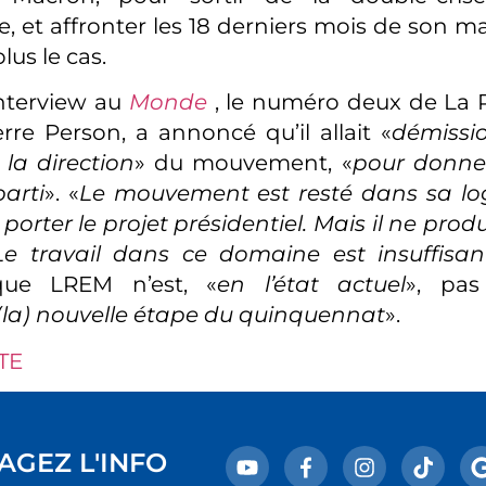
 et affronter les 18 derniers mois de son ma
us le cas.
nterview au
Monde
, le numéro deux de La 
rre Person, a annoncé qu’il allait «
démissio
 la direction
» du mouvement, «
pour donne
parti
». «
Le mouvement est resté dans sa log
 porter le projet présidentiel. Mais il ne produ
 Le travail dans ce domaine est insuffisan
que LREM n’est, «
en l’état actuel
», pas
 (la) nouvelle étape du quinquennat
».
TE
AGEZ L'INFO