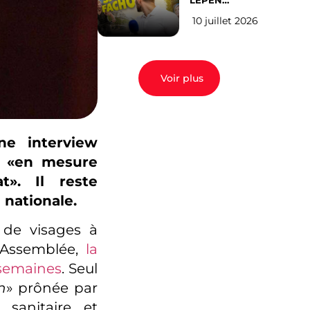
LEPEN
CANDIDATE
10 juillet 2026
EN 2027 : l’avis
des Parisiens
Voir plus
e interview
s «en mesure
t». Il reste
nationale.
 de visages à
’Assemblée,
la
 semaines
. Seul
n
» prônée par
sanitaire et