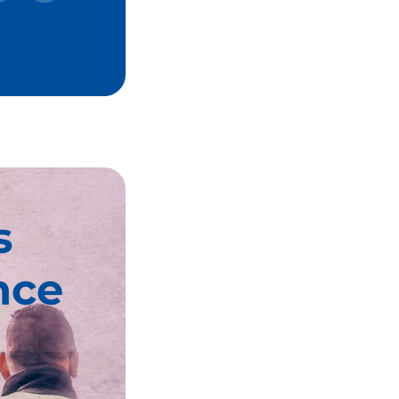
s
nce