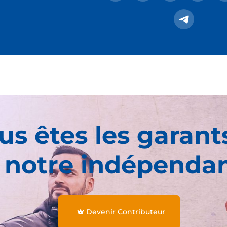
us êtes les garant
 notre indépenda
Devenir Contributeur