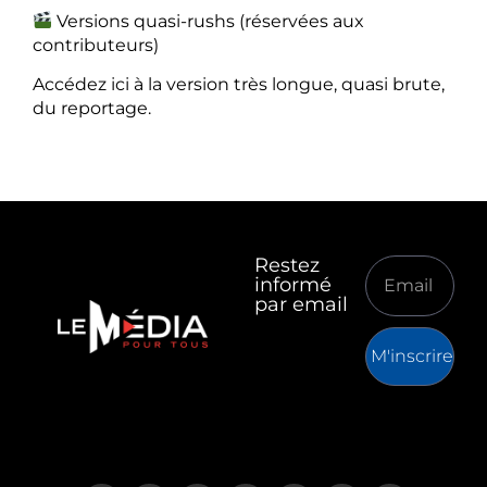
Versions quasi-rushs (réservées aux
contributeurs)
Accédez ici à la version très longue, quasi brute,
du reportage.
Restez
informé
par email
M'inscrire