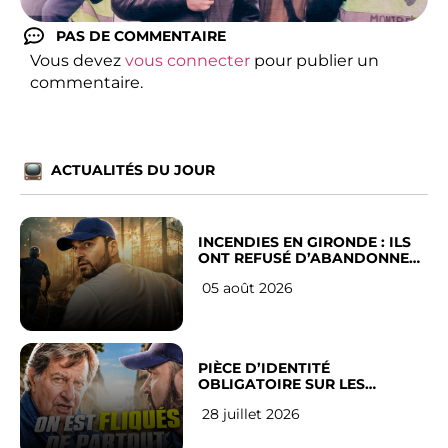
PAS DE COMMENTAIRE
Vous devez
vous connecter
pour publier un
commentaire.
ACTUALITÉS DU JOUR
INCENDIES EN GIRONDE : ILS
ONT REFUSÉ D’ABANDONNER
LEUR VILLE
05 août 2026
PIÈCE D’IDENTITÉ
OBLIGATOIRE SUR LES
RÉSEAUX SOCIAUX : l’avis des
28 juillet 2026
Français