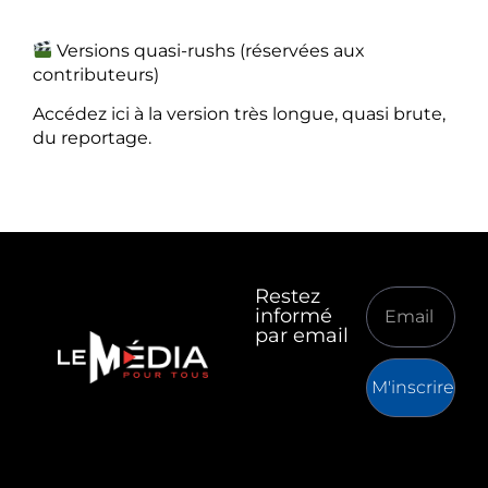
Versions quasi-rushs (réservées aux
contributeurs)
Accédez ici à la version très longue, quasi brute,
du reportage.
Restez
informé
par email
M'inscrire