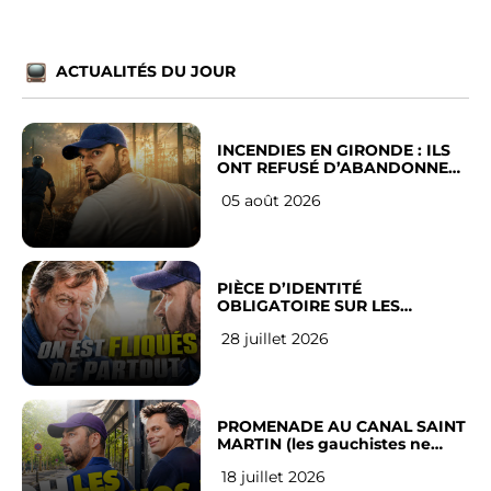
ACTUALITÉS DU JOUR
INCENDIES EN GIRONDE : ILS
ONT REFUSÉ D’ABANDONNER
LEUR VILLE
05 août 2026
PIÈCE D’IDENTITÉ
OBLIGATOIRE SUR LES
RÉSEAUX SOCIAUX : l’avis des
28 juillet 2026
Français
PROMENADE AU CANAL SAINT
MARTIN (les gauchistes ne
veulent pas)
18 juillet 2026