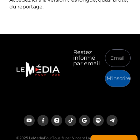
du reportage.
Restez
informé
par email
M'inscrire
©2025 LeMediaPourTous.fr par Vincent Lapierre est un média