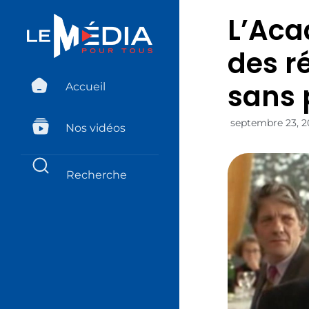
L’Aca
des r
sans 
Accueil
septembre 23, 2
Nos vidéos