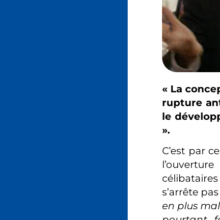
« La conce
rupture an
le dévelop
».
C’est par c
l’ouvertu
célibataire
s’arrête pa
en plus mal
pourtant f