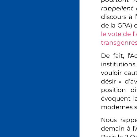
rappellent
discours à 
de la GPA) 
le vote de
transgenres 
De fait, l
institutio
vouloir cau
désir » d’a
position d
évoquent la
modernes s
Nous rappe
demain à l’
Paris le 2 