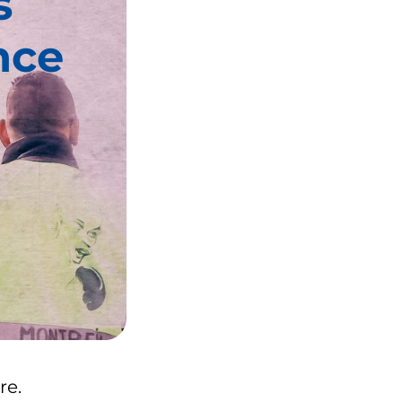
s
nce
re.