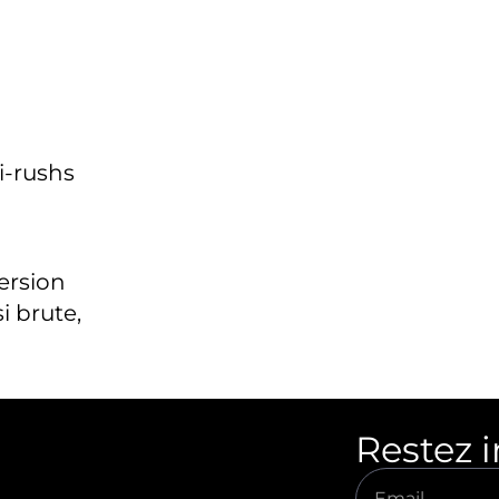
i-rushs
version
i brute,
Restez 