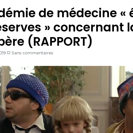
démie de médecine «
éserves » concernant 
père (RAPPORT)
019
Sans commentaires