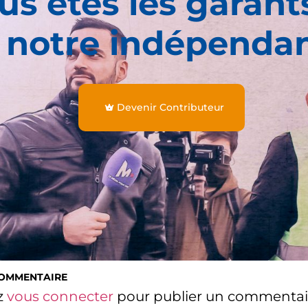
us êtes les garant
 notre indépenda
Devenir Contributeur
COMMENTAIRE
z
vous connecter
pour publier un commentai