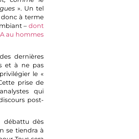
ogues
». Un tel
t donc à terme
ambiant –
dont
PMA au hommes
des dernières
s et à ne pas
rivilégier le «
Cette prise de
analystes qui
discours post-
a débattu dès
n se tiendra à
 pour Tous sera