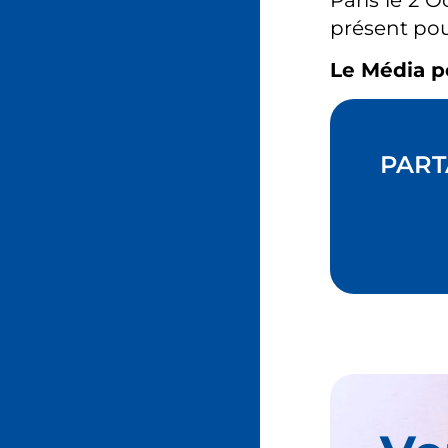
présent pou
Le Média p
PART