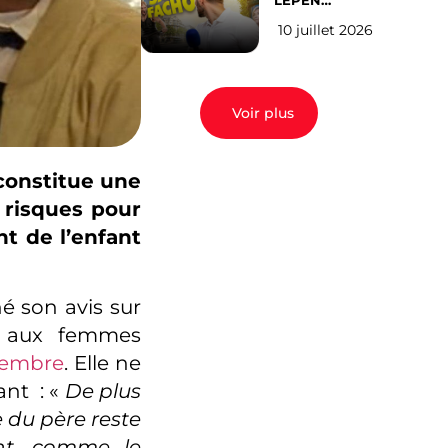
LEPEN
CANDIDATE
10 juillet 2026
EN 2027 : l’avis
des Parisiens
Voir plus
constitue une
 risques pour
t de l’enfant
é son avis sur
t aux femmes
tembre
. Elle ne
ant : «
De plus
e du père reste
ant, comme le