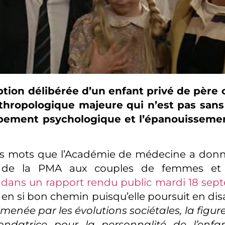
ption délibérée d’un enfant privé de père 
thropologique majeure qui n’est pas sans
pement psychologique et l’épanouissemen
es mots que l’Académie de médecine a donn
re de la PMA aux couples de femmes e
s
dans un rapport rendu public mardi 18 sep
s en si bon chemin puisqu’elle poursuit en dis
menée par les évolutions sociétales, la figur
ondatrice pour la personnalité de l’enf