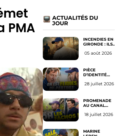
 émet
ACTUALITÉS DU
la PMA
JOUR
INCENDIES EN
GIRONDE : ILS
ONT REFUSÉ
05 août 2026
D’ABANDONNER
LEUR VILLE
PIÈCE
D’IDENTITÉ
OBLIGATOIRE
28 juillet 2026
SUR LES
RÉSEAUX
SOCIAUX :
l’avis des
PROMENADE
Français
AU CANAL
SAINT MARTIN
18 juillet 2026
(les gauchistes
ne veulent
pas)
MARINE