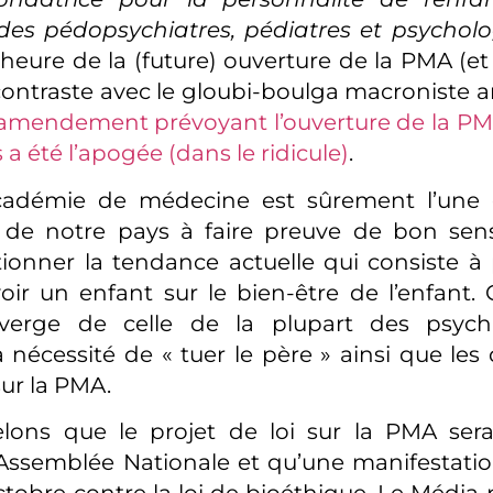
 des pédopsychiatres, pédiatres et psychol
l’heure de la (future) ouverture de la PMA (e
contraste avec le gloubi-boulga macroniste 
 l’amendement prévoyant l’ouverture de la 
a été l’apogée (dans le ridicule)
.
’Académie de médecine est sûrement l’une 
ns de notre pays à faire preuve de bon sen
tionner la tendance actuelle qui consiste à p
voir un enfant sur le bien-être de l’enfant. 
iverge de celle de la plupart des psych
 nécessité de « tuer le père » ainsi que les 
ur la PMA.
lons que le projet de loi sur la PMA ser
Assemblée Nationale et qu’une manifestatio
Octobre contre la loi de bioéthique. Le Média